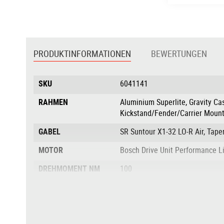
Zum
Anfang
der
PRODUKTINFORMATIONEN
BEWERTUNGEN
Bildgalerie
springen
Produktinformationen
SKU
6041141
RAHMEN
Aluminium Superlite, Gravity Ca
Kickstand/Fender/Carrier Mount
GABEL
SR Suntour X1-32 LO-R Air, Ta
MOTOR
Bosch Drive Unit Performance 
DREHMOMENT NM
100
AKKU
Bosch PowerTube 800
AKKULEISTUNG IN
800
WH