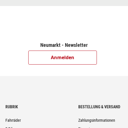
d Display
Brake (203/203)
dowPlus, 12-Speed
ect Attach
Neumarkt - Newsletter
Anmelden
1T
5x110mm/12x148mm, Tubeless Ready
6
5, FPI-Link
RUBRIK
BESTELLUNG & VERSAND
Fahrräder
Zahlungsinformationen