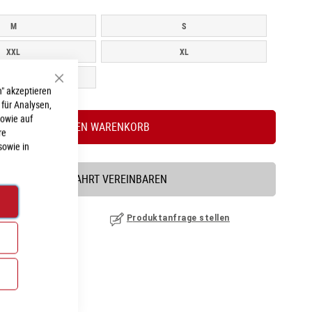
M
S
XXL
XL
L
Schließen
" akzeptieren
 für Analysen,
sowie auf
IN DEN WARENKORB
re
sowie in
PROBEFAHRT VEREINBAREN
nzufügen
|
ansehen
Produktanfrage stellen