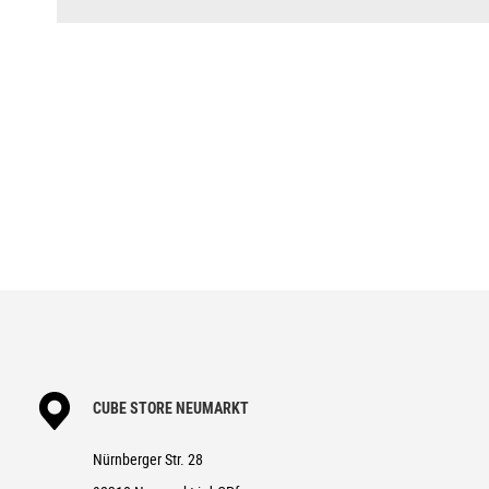
DISPLAY
Bosch Purion 200 with Integrate
BREMSANLAGE
Shimano BR-MT420, Hydr. Disc 
SCHALTWERK
Shimano XT RD-M8100-SGS, Sha
SCHALTHEBEL
Shimano Deore SL-M6100-IR, Dir
KURBELGARNITUR
ACID MTB Hybrid Pro, 38T
KASSETTE
Shimano Deore CS-M6100, 10-5
KETTE
KMC e12
LAUFRADSATZ
ACID SLX 30, 32/32 Spokes, 1
REIFEN
Schwalbe Smart Sam, Active, 2.
VORBAU
CUBE Performance Stem E-MTB 3
CUBE STORE NEUMARKT
LENKER
CUBE Rise Trail Bar 35
Nürnberger Str. 28
GRIFFE
ACID Hybrid Perform