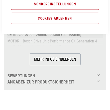
SONDEREINSTELLUNGEN
Aluminium Superlite, Gravity Casting, Agile Ride
Geometry, 1.5 Headtube, Boost 148, Fully Integrated
Battery, Advanced Internal Cable Routing,
COOKIES ABLEHNEN
Kickstand/Fender/Carrier Mounting Points
RockShox Judy Silver TK Air, Tapered, 15x110mm,
eMTB Approved, 120mm, Lockout (EE: 100mm)
Bosch Drive Unit Performance CX Generation 4
(85Nm) Cruise (250Watt), Smart System
85Nm
MEHR INFOS EINBLENDEN
Bosch PowerTube 625
bis 625Wh
Bosch Kiox 300
BEWERTUNGEN
Shimano BR-MT420, Hydr. Disc Brake
ANGABEN ZUR PRODUKTSICHERHEIT
(203/203)
Shimano XT RD-M8100-SGS, ShadowPlus,
12-Speed
ACID E-Crank, 38T, 175mm