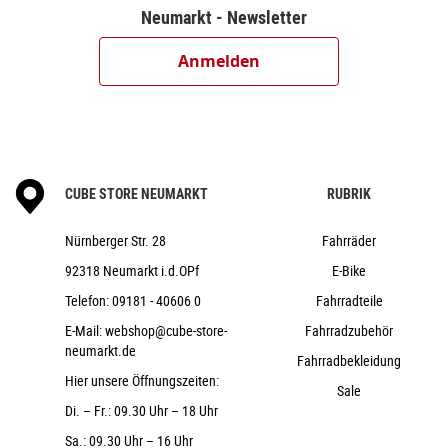
Shimano Deore CS-M6100, 10-51T
Neumarkt - Newsletter
Shimano CN-M6100
Shimano HB-MT400-B, 15mm, Boost,
Anmelden
Centerlock
Shimano FH-MT410-B, 12mm, Boost,
Centerlock
CUBE EX30, 32H, Disc, Tubeless Ready
Schwalbe Smart Sam, Active, 2.6
CUBE STORE NEUMARKT
RUBRIK
CUBE Performance Stem E-MTB, 31.8mm
CUBE Rise Trail Bar Pro, 740mm
Nürnberger Str. 28
Fahrräder
ACID React Pro / EE: ACID Hybrid Perform
92318 Neumarkt i.d.OPf
E-Bike
ACROS AZF-1035, ICR (Integrated Cable
Telefon:
09181 - 40606 0
Fahrradteile
Routing), BlockLock 120°, Top Zero-Stack 1 1/2" (ZS 56mm),
Bottom Zero-Stack 1 1/2" (ZS 56mm)
E-Mail:
webshop@cube-store-
Fahrradzubehör
neumarkt.de
ACID PP MTB
Fahrradbekleidung
Hier unsere Öffnungszeiten:
CUBE Performance Post, 30.9mm
Sale
Di. – Fr.: 09.30 Uhr – 18 Uhr
Natural Fit Sequence
23,4 kg
Sa.: 09.30 Uhr – 16 Uhr