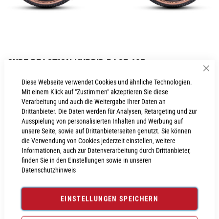
Zum
CUBE REACTION HYBRID RACE 625
Anfang
Sch
der
Inkl. MwSt., nur Abholung möglich
Diese Webseite verwendet Cookies und ähnliche Technologien.
Bildgalerie
Mit einem Klick auf "Zustimmen" akzeptieren Sie diese
springen
Verarbeitung und auch die Weitergabe Ihrer Daten an
Drittanbieter. Die Daten werden für Analysen, Retargeting und zur
Ausspielung von personalisierten Inhalten und Werbung auf
PROBEFAHRT VEREINBAREN
unsere Seite, sowie auf Drittanbieterseiten genutzt. Sie können
die Verwendung von Cookies jederzeit einstellen, weitere
Informationen, auch zur Datenverarbeitung durch Drittanbieter,
Produktanfrage stellen
finden Sie in den Einstellungen sowie in unseren
Datenschutzhinweis
EINSTELLUNGEN SPEICHERN
PRODUKTINFORMATIONEN
Produktinformationen
6029909