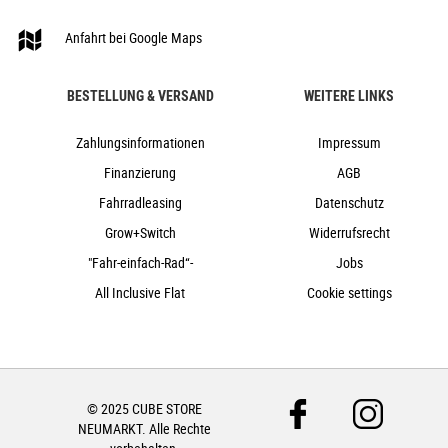
150 kg
Anfahrt bei Google Maps
olive´n´green
Cube
BESTELLUNG & VERSAND
WEITERE LINKS
2024
Cube
Zahlungsinformationen
Impressum
e-Bike, Hardtail, Mountainbike
Finanzierung
AGB
nein
Fahrradleasing
Datenschutz
2024
Grow+Switch
Widerrufsrecht
Tiefeinstieg
Scheibenbremsen hydraulisch
"Fahr-einfach-Rad“-
Jobs
nein
All Inclusive Flat
Cookie settings
27,5"
Kettenschaltung
nein
nein
© 2025 CUBE STORE
625Wh
NEUMARKT. Alle Rechte