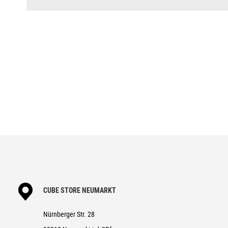
DISPLAY
Bosch Purion 200 with Integrate
BREMSANLAGE
Magura Louise, Front 4-Piston/R
SCHALTWERK
Sram Eagle 90 Transmission, 12
SCHALTHEBEL
Sram Eagle 90 Transmission
KURBELGARNITUR
ACID MTB Hybrid Pro, 38T
KASSETTE
Sram XS-1270, 10-52T
KETTE
Sram GX Eagle™ Transmission
LAUFRADSATZ
ACID Pro 30, 32/32 Spokes, 1
REIFEN
Schwalbe Smart Sam, Active, 2.
VORBAU
CUBE Performance Stem E-MTB 3
CUBE STORE NEUMARKT
LENKER
CUBE Rise Trail Bar 35
Nürnberger Str. 28
GRIFFE
ACID Hybrid Perform