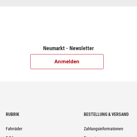
d Display
ear 4-Piston, Hydr. Disc Brake (203)
-Speed
Neumarkt - Newsletter
Anmelden
5x110mm/12x148mm, Tubeless Ready
6
5, FPI-Link
RUBRIK
BESTELLUNG & VERSAND
Fahrräder
Zahlungsinformationen