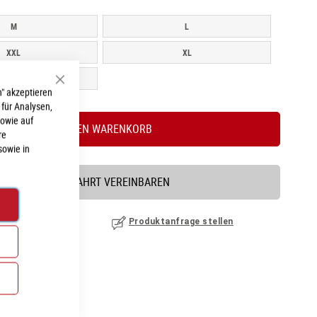
M
L
XXL
XL
S
Schließen
" akzeptieren
 für Analysen,
sowie auf
IN DEN WARENKORB
re
sowie in
PROBEFAHRT VEREINBAREN
nzufügen
|
ansehen
Produktanfrage stellen