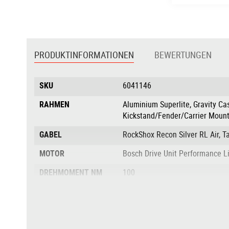
Zum
Anfang
der
PRODUKTINFORMATIONEN
BEWERTUNGEN
Bildgalerie
springen
Produktinformationen
SKU
6041146
RAHMEN
Aluminium Superlite, Gravity Ca
Kickstand/Fender/Carrier Mount
GABEL
RockShox Recon Silver RL Air,
MOTOR
Bosch Drive Unit Performance 
DREHMOMENT NM
100
AKKU
Bosch PowerTube 800
AKKULEISTUNG IN
800
WH