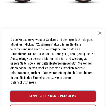
Zum
CUBE REACTION HYBRID SLT 750
Anfang
Sch
der
Inkl. MwSt., nur Abholung möglich
Diese Webseite verwendet Cookies und ähnliche Technologien.
Bildgalerie
Mit einem Klick auf "Zustimmen" akzeptieren Sie diese
springen
Verarbeitung und auch die Weitergabe Ihrer Daten an
Drittanbieter. Die Daten werden für Analysen, Retargeting und zur
Ausspielung von personalisierten Inhalten und Werbung auf
PROBEFAHRT VEREINBAREN
unsere Seite, sowie auf Drittanbieterseiten genutzt. Sie können
die Verwendung von Cookies jederzeit einstellen, weitere
Informationen, auch zur Datenverarbeitung durch Drittanbieter,
Produktanfrage stellen
finden Sie in den Einstellungen sowie in unseren
Datenschutzhinweis
EINSTELLUNGEN SPEICHERN
PRODUKTINFORMATIONEN
Produktinformationen
6029866