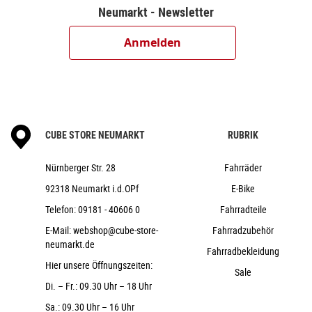
Neumarkt - Newsletter
175mm
Shimano Deore CS-M6100, 10-51T
Anmelden
Shimano CN-M6100
Newmen Performance 30, 28/28 Spokes,
15x110mm/12x148mm, Tubeless Ready
Schwalbe Smart Sam, Performance, Double
Defense, 2.6, Next Gen
CUBE STORE NEUMARKT
RUBRIK
CUBE Performance Stem E-MTB, 31.8mm
CUBE Rise Trail Bar Pro, 740mm
Nürnberger Str. 28
Fahrräder
ACID React Pro / EE: ACID Hybrid Perform
92318 Neumarkt i.d.OPf
E-Bike
ACROS AZF-1035, ICR (Integrated Cable
Routing), BlockLock 120°, Top Zero-Stack 1 1/2" (ZS 56mm),
Telefon:
09181 - 40606 0
Fahrradteile
Bottom Zero-Stack 1 1/2" (ZS 56mm)
E-Mail:
webshop@cube-store-
Fahrradzubehör
ACID PP MTB
neumarkt.de
Fahrradbekleidung
CUBE Performance Post, 30.9mm
Hier unsere Öffnungszeiten:
Sale
Natural Fit Sequence
Di. – Fr.: 09.30 Uhr – 18 Uhr
23,8 kg
Sa.: 09.30 Uhr – 16 Uhr