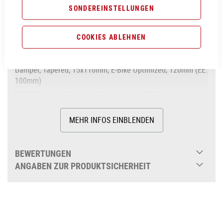
SONDEREINSTELLUNGEN
Aluminium Superlite, Gravity Casting, Agile Ride
Geometry, 1.5 Headtube, Boost 148, Fully Integrated
Battery, Advanced Internal Cable Routing,
COOKIES ABLEHNEN
Kickstand/Fender/Carrier Mounting Points
Fox 34 Float AWL, 2-Position Sweep-Adjust RAIL
Damper, Tapered, 15x110mm, E-Bike Optimized, 120mm (EE:
100mm)
Bosch Drive Unit Performance CX Generation 4
(85Nm) Cruise (250Watt), Smart System
85Nm
MEHR INFOS EINBLENDEN
Bosch PowerTube 750
über 625Wh
BEWERTUNGEN
Bosch Kiox 300
ANGABEN ZUR PRODUKTSICHERHEIT
Shimano XT BR-M8120, Hydr. Disc Brake
(203/203)
Shimano XT RD-M8100-SGS, ShadowPlus,
12-Speed
ACID MTB Hybrid Pro Crank, 38T,