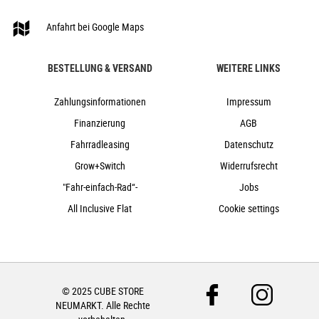
160 kg
goblin´n´yellow
Anfahrt bei Google Maps
Cube
2024
BESTELLUNG & VERSAND
WEITERE LINKS
Cube
Zahlungsinformationen
e-Bike, Hardtail, Mountainbike
Impressum
nein
Finanzierung
AGB
2024
Fahrradleasing
Datenschutz
Diamant
Grow+Switch
Widerrufsrecht
Scheibenbremsen hydraulisch
"Fahr-einfach-Rad“-
Jobs
nein
All Inclusive Flat
Cookie settings
27,5"
Kettenschaltung
nein
nein
© 2025 CUBE STORE
750Wh
NEUMARKT. Alle Rechte
nein