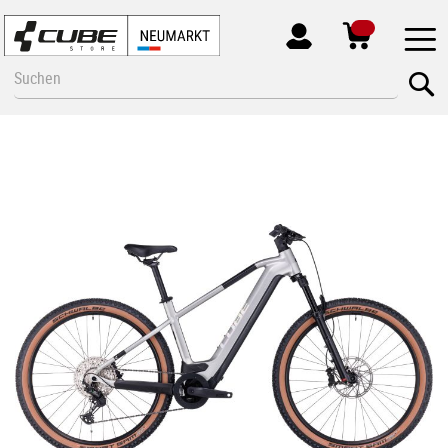
MEIN
KONTO
Zum
Se
Inhalt
springen
Zum
Ende
der
Bildgalerie
springen