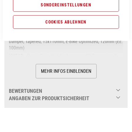
SONDEREINSTELLUNGEN
Aluminium Superlite, Gravity Casting, Agile Ride
Geometry, 1.5 Headtube, Boost 148, Fully Integrated
Battery, Advanced Internal Cable Routing,
COOKIES ABLEHNEN
Kickstand/Fender/Carrier Mounting Points
Fox 34 Float AWL, 2-Position Sweep-Adjust RAIL
Damper, Tapered, 15x110mm, E-Bike Optimized, 120mm (EE:
100mm)
Bosch Drive Unit Performance CX Generation 4
(85Nm) Cruise (250Watt), Smart System
85Nm
MEHR INFOS EINBLENDEN
Bosch PowerTube 750
über 625Wh
BEWERTUNGEN
Bosch Kiox 300
ANGABEN ZUR PRODUKTSICHERHEIT
Sram DB8, Hydr. Disc Brake (200/200)
Shimano XT RD-M8100-SGS, ShadowPlus,
12-Speed
ACID E-Crank, 38T, 175mm