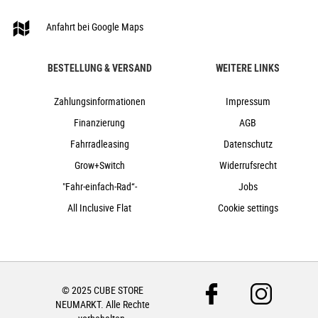
24,5 kg
Anfahrt bei Google Maps
160 kg
grey´n´spectral
Cube
BESTELLUNG & VERSAND
WEITERE LINKS
2024
Zahlungsinformationen
Impressum
Cube
Finanzierung
AGB
e-Bike, Hardtail, Mountainbike
nein
Fahrradleasing
Datenschutz
2024
Grow+Switch
Widerrufsrecht
Diamant
"Fahr-einfach-Rad“-
Jobs
Scheibenbremsen hydraulisch
All Inclusive Flat
Cookie settings
nein
Aluminium
Kettenschaltung
nein
© 2025 CUBE STORE
nein
NEUMARKT. Alle Rechte
750Wh