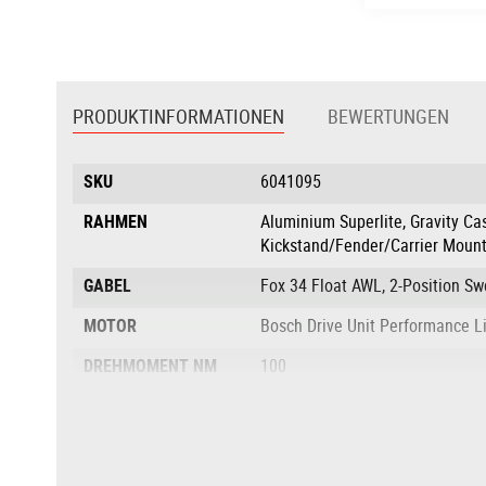
Zum
Anfang
der
PRODUKTINFORMATIONEN
BEWERTUNGEN
Bildgalerie
springen
Produktinformationen
SKU
6041095
RAHMEN
Aluminium Superlite, Gravity Ca
Kickstand/Fender/Carrier Mount
GABEL
Fox 34 Float AWL, 2-Position S
MOTOR
Bosch Drive Unit Performance 
DREHMOMENT NM
100
AKKU
Bosch PowerTube 800
AKKULEISTUNG IN
800
WH