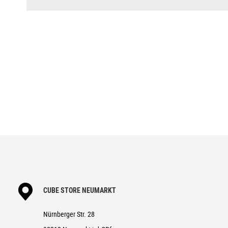
DISPLAY
Bosch Kiox 500
BREMSANLAGE
Shimano XT BR-M8220, Hydr. Di
SCHALTWERK
Shimano XT RD-M8100-SGS, Sha
SCHALTHEBEL
Shimano XT SL-M8100-IR, 12-Sp
KURBELGARNITUR
ACID MTB Hybrid Pro, 38T
KASSETTE
Shimano XT CS-M8100, 10-51T
KETTE
KMC e12
LAUFRADSATZ
Newmen Performance 30 base/s
REIFEN
Schwalbe Smart Sam, Performanc
VORBAU
CUBE Performance Stem E-MTB 3
CUBE STORE NEUMARKT
LENKER
CUBE Rise Trail Bar 35
Nürnberger Str. 28
GRIFFE
ACID Hybrid Perform