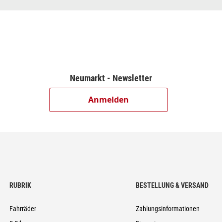
sc Brake (203/203)
dowPlus, 12-Speed
eed
Neumarkt - Newsletter
Anmelden
trong, 28/32 Spokes, 15x110mm / 12x148mm, Tubeless Ready
e, Kevlar, 2.6
5, FPI-Link
RUBRIK
BESTELLUNG & VERSAND
Fahrräder
Zahlungsinformationen