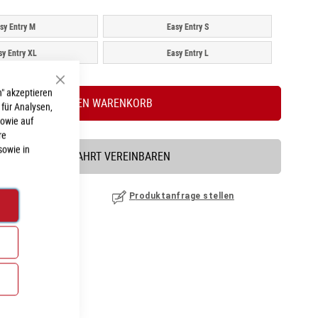
sy Entry M
Easy Entry S
sy Entry XL
Easy Entry L
Schließen
" akzeptieren
IN DEN WARENKORB
 für Analysen,
sowie auf
re
sowie in
PROBEFAHRT VEREINBAREN
nzufügen
|
ansehen
Produktanfrage stellen