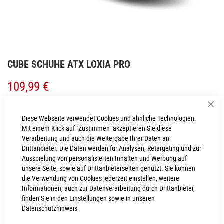
Zum
CUBE SCHUHE ATX LOXIA PRO
Anfang
der
109,99 €
Bildgalerie
springen
Inkl. MwSt., nur Abholung möglich
Sch
Diese Webseite verwendet Cookies und ähnliche Technologien.
Mit einem Klick auf "Zustimmen" akzeptieren Sie diese
Verarbeitung und auch die Weitergabe Ihrer Daten an
RAHMENHÖHE
Drittanbieter. Die Daten werden für Analysen, Retargeting und zur
Ausspielung von personalisierten Inhalten und Werbung auf
(EU) 40
unsere Seite, sowie auf Drittanbieterseiten genutzt. Sie können
die Verwendung von Cookies jederzeit einstellen, weitere
Informationen, auch zur Datenverarbeitung durch Drittanbieter,
IN DEN WARENKORB
finden Sie in den Einstellungen sowie in unseren
Datenschutzhinweis