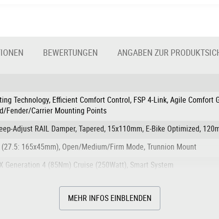
TIONEN
BEWERTUNGEN
ANGABEN ZUR PRODUKTSIC
ing Technology, Efficient Comfort Control, FSP 4-Link, Agile Comfort 
nd/Fender/Carrier Mounting Points
weep-Adjust RAIL Damper, Tapered, 15x110mm, E-Bike Optimized, 12
 (27.5: 165x45mm), Open/Medium/Firm Mode, Trunnion Mount
X Generation 4 (85Nm) Cruise (250Watt), Smart System
MEHR INFOS EINBLENDEN