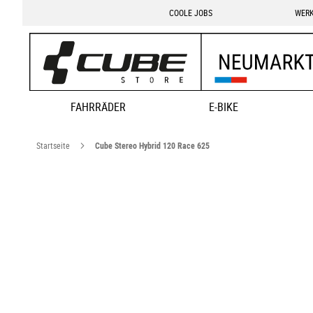
COOLE JOBS
WERK
FAHRRÄDER
E-BIKE
Startseite
Cube Stereo Hybrid 120 Race 625
Zum
Ende
der
Bildgalerie
springen