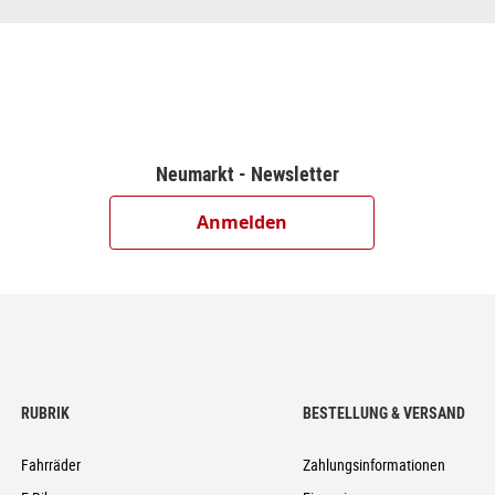
n/Rear 4-Piston, Hydr. Disc Brake (203/203)
dowPlus, 12-Speed
Neumarkt - Newsletter
ire-Plus
Anmelden
1T
st, Centerlock
st, Centerlock
RUBRIK
BESTELLUNG & VERSAND
 Ready
Fahrräder
Zahlungsinformationen
6