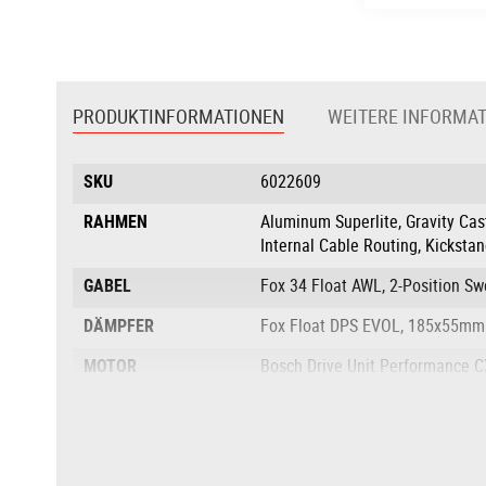
Zum
Anfang
der
PRODUKTINFORMATIONEN
WEITERE INFORMA
Bildgalerie
springen
Produktinformationen
SKU
6022609
RAHMEN
Aluminum Superlite, Gravity Cast
Internal Cable Routing, Kicksta
GABEL
Fox 34 Float AWL, 2-Position S
DÄMPFER
Fox Float DPS EVOL, 185x55mm
MOTOR
Bosch Drive Unit Performance C
DREHMOMENT NM
85Nm
AKKU
Bosch PowerTube 625
AKKULEISTUNG IN
bis 625 Wh