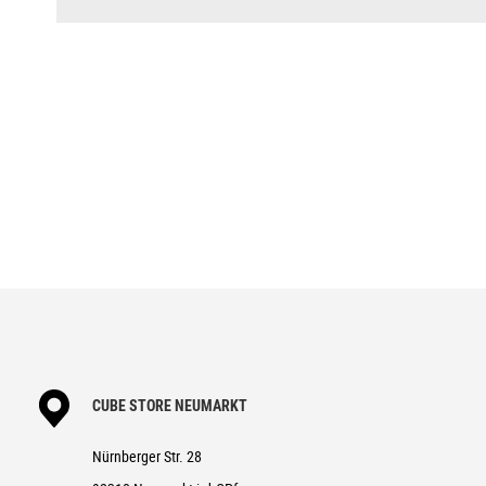
WH
DISPLAY
Bosch Intuvia 100
BREMSANLAGE
Magura MT Thirty, Front 4-Pisto
SCHALTWERK
Shimano XT RD-M8100-SGS, Sha
SCHALTHEBEL
Shimano Deore SL-M6100, Rapidf
KURBELGARNITUR
ACID E-Crank, 38T, 170mm
KASSETTE
Shimano Deore CS-M6100, 10-5
KETTE
Shimano CN-M6100
VORDERRAD NABE
Shimano HB-MT400-B, 15mm, Boo
HINTERRAD NABE
Shimano FH-MT410-B, 12mm, Boo
CUBE STORE NEUMARKT
FELGEN
CUBE EX30, 32H, Disc, Tubeless
Nürnberger Str. 28
REIFEN
Schwalbe Smart Sam, Active, 2.