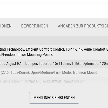
TIONEN
BEWERTUNGEN
ANGABEN ZUR PRODUKTSIC
ing Technology, Efficient Comfort Control, FSP 4-Link, Agile Comfort 
nd/Fender/Carrier Mounting Points
weep-Adjust RAIL Damper, Tapered, 15x110mm, E-Bike Optimized, 12
 (27.5: 165x45mm), Open/Medium/Firm Mode, Trunnion Mount
X Generation 4 (85Nm) Cruise (250Watt), Smart System
MEHR INFOS EINBLENDEN