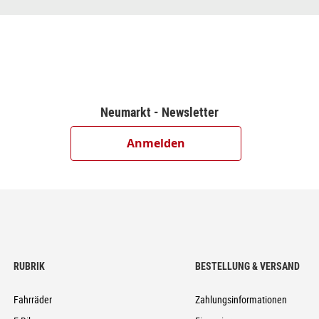
n/Rear 4-Piston, Hydr. Disc Brake (203/203)
dowPlus, 12-Speed
Neumarkt - Newsletter
ire-Plus
Anmelden
1T
st, Centerlock
st, Centerlock
RUBRIK
BESTELLUNG & VERSAND
 Ready
Fahrräder
Zahlungsinformationen
6