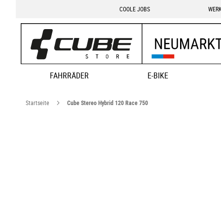
COOLE JOBS
WERK
FAHRRÄDER
E-BIKE
Startseite
Cube Stereo Hybrid 120 Race 750
Zum
Ende
der
Bildgalerie
springen