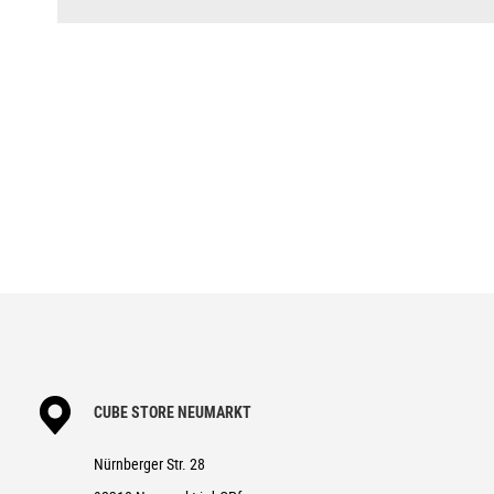
WH
DISPLAY
Bosch Intuvia 100
BREMSANLAGE
Magura MT Thirty, Front 4-Pisto
SCHALTWERK
Shimano XT RD-M8100-SGS, Sha
SCHALTHEBEL
Shimano Deore SL-M6100, Rapidf
KURBELGARNITUR
ACID E-Crank, 38T, 170mm
KASSETTE
Shimano Deore CS-M6100, 10-5
KETTE
Shimano CN-M6100
VORDERRAD NABE
Shimano HB-MT400-B, 15mm, Boo
HINTERRAD NABE
Shimano FH-MT410-B, 12mm, Boo
CUBE STORE NEUMARKT
FELGEN
CUBE EX30, 32H, Disc, Tubeless
Nürnberger Str. 28
REIFEN
Schwalbe Smart Sam, Active, 2.