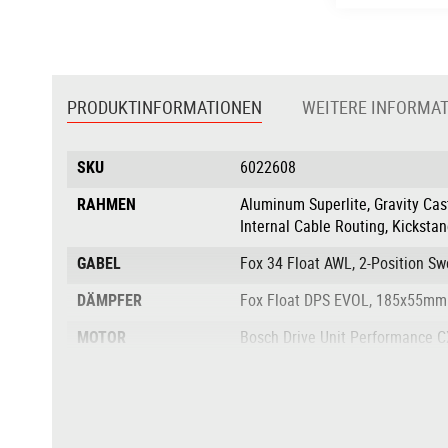
Zum
Anfang
der
PRODUKTINFORMATIONEN
WEITERE INFORMA
Bildgalerie
springen
Produktinformationen
SKU
6022608
RAHMEN
Aluminum Superlite, Gravity Cast
Internal Cable Routing, Kicksta
GABEL
Fox 34 Float AWL, 2-Position S
DÄMPFER
Fox Float DPS EVOL, 185x55mm
MOTOR
Bosch Drive Unit Performance C
DREHMOMENT NM
85Nm
AKKU
Bosch PowerTube 750
AKKULEISTUNG IN
über 625 Wh