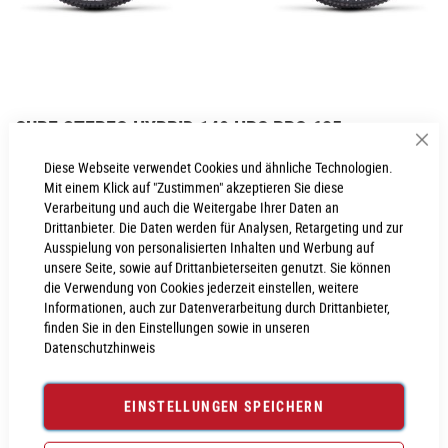
Zum
CUBE STEREO HYBRID 140 HPC PRO 625
Anfang
Sch
der
Inkl. MwSt., nur Abholung möglich
Diese Webseite verwendet Cookies und ähnliche Technologien.
Bildgalerie
Mit einem Klick auf "Zustimmen" akzeptieren Sie diese
springen
Verarbeitung und auch die Weitergabe Ihrer Daten an
Drittanbieter. Die Daten werden für Analysen, Retargeting und zur
Ausspielung von personalisierten Inhalten und Werbung auf
PROBEFAHRT VEREINBAREN
unsere Seite, sowie auf Drittanbieterseiten genutzt. Sie können
die Verwendung von Cookies jederzeit einstellen, weitere
Informationen, auch zur Datenverarbeitung durch Drittanbieter,
Produktanfrage stellen
finden Sie in den Einstellungen sowie in unseren
Datenschutzhinweis
EINSTELLUNGEN SPEICHERN
PRODUKTINFORMATIONEN
Produktinformationen
6029760