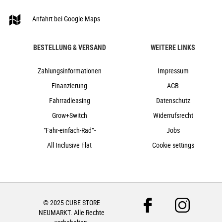
Natural Fit Venec
23,8 kg
Anfahrt bei Google Maps
150 kg
swampgrey´n´black
BESTELLUNG & VERSAND
WEITERE LINKS
Cube
2024
Zahlungsinformationen
Impressum
Cube
Finanzierung
AGB
e-Bike, Fully, Mountainbike
Fahrradleasing
Datenschutz
nein
Grow+Switch
Widerrufsrecht
2024
"Fahr-einfach-Rad“-
Jobs
Diamant
All Inclusive Flat
Cookie settings
Scheibenbremsen hydraulisch
nein
Carbon
Kettenschaltung
© 2025 CUBE STORE
nein
NEUMARKT. Alle Rechte
nein