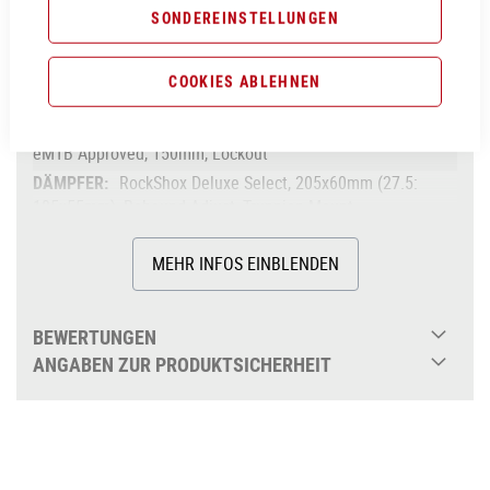
SONDEREINSTELLUNGEN
C:62® Monocoque Advanced Twin Mold
Technology, Aluminium 6061 T6 Rear Triangle, Efficient Trail
Control, FSP 4-Link, Agile Trail Geometry, Boost 148, UDH™,
COOKIES ABLEHNEN
Fully Integrated Battery, Advanced Internal Cable Routing
RockShox Recon Silver RL Air, Tapered, 15x110mm,
eMTB Approved, 150mm, Lockout
RockShox Deluxe Select, 205x60mm (27.5:
185x55mm), Rebound Adjust, Trunnion Mount
Bosch Drive Unit Performance CX Generation 4
(85Nm) Cruise (250Watt), Smart System
MEHR INFOS EINBLENDEN
85Nm
Bosch PowerTube 625
BEWERTUNGEN
bis 625Wh
ANGABEN ZUR PRODUKTSICHERHEIT
Bosch LED Remote
Magura MT Thirty, Front 4-Piston/Rear 4-
Piston, Hydr. Disc Brake (203/203)
Shimano Deore RD-M5100-SGS, 11-Speed