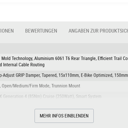
TIONEN
BEWERTUNGEN
ANGABEN ZUR PRODUKTSIC
ld Technology, Aluminium 6061 T6 Rear Triangle, Efficient Trail Cont
d Internal Cable Routing
ep-Adjust GRIP Damper, Tapered, 15x110mm, E-Bike Optimized, 150mm
, Open/Medium/Firm Mode, Trunnion Mount
X Generation 4 (85Nm) Cruise (250Watt), Smart System
MEHR INFOS EINBLENDEN
sc Brake (203/203)