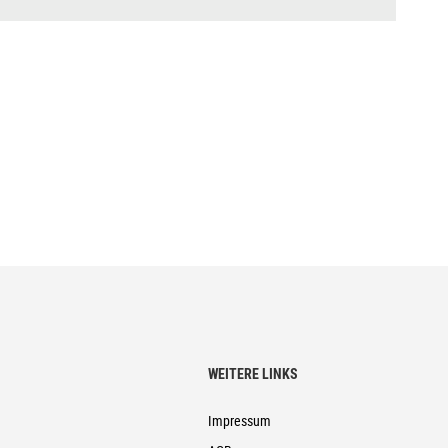
grip, Super Trail, Tubeless Easy, 2.6
Bottom Zero-Stack 1 1/2" (ZS 56mm)
WEITERE LINKS
Impressum