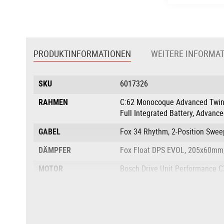
Zum
Anfang
der
PRODUKTINFORMATIONEN
WEITERE INFORMA
Bildgalerie
springen
Produktinformationen
SKU
6017326
RAHMEN
C:62 Monocoque Advanced Twin Mo
Full Integrated Battery, Advance
GABEL
Fox 34 Rhythm, 2-Position Swe
DÄMPFER
Fox Float DPS EVOL, 205x60mm
MOTOR
Bosch Drive Unit Performance C
AKKU
Bosch PowerTube 750
DISPLAY
Bosch Kiox 300
BREMSANLAGE
Shimano XT BR-M8120, Hydr. Di