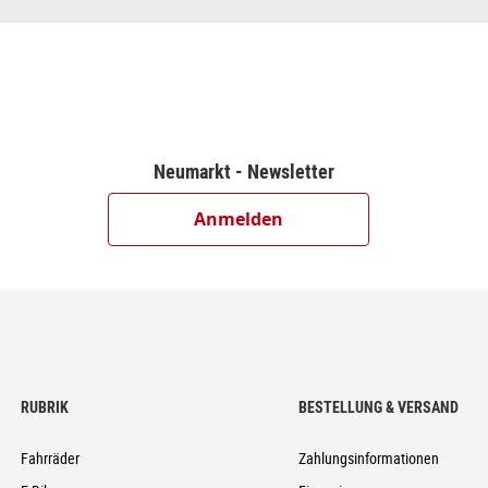
dowPlus, 12-Speed
1T
Neumarkt - Newsletter
8 Spokes, 15x110mm/12x148mm, Tubeless Ready
Anmelden
, Super Trail, Tubeless Easy, 2.6 // Schwalbe Hans Dampf, Addix Speed
, 31.8mm
760mm
d Cable Routing), BlockLock 120°, Top Zero-Stack 1 1/2" (ZS 56mm), 
RUBRIK
BESTELLUNG & VERSAND
ever, Internal Cable Routing, 31.6mm (M: 125mm, L,XL: 150mm)
Fahrräder
Zahlungsinformationen