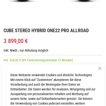
Zum
CUBE STEREO HYBRID ONE22 PRO ALLROAD
Anfang
der
3.899,00 €
Bildgalerie
springen
Inkl. MwSt., nur Abholung möglich
mtl.
324,92
€
(0% Finanzierungszeitraum 12 Monate)
Sch
Diese Webseite verwendet Cookies und ähnliche Technologien.
RAHMENHÖHE
Mit einem Klick auf "Zustimmen" akzeptieren Sie diese
Verarbeitung und auch die Weitergabe Ihrer Daten an
M
L
Drittanbieter. Die Daten werden für Analysen, Retargeting und zur
Ausspielung von personalisierten Inhalten und Werbung auf
unsere Seite, sowie auf Drittanbieterseiten genutzt. Sie können
IN DEN WARENKORB
die Verwendung von Cookies jederzeit einstellen, weitere