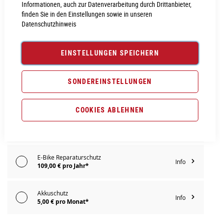
Informationen, auch zur Datenverarbeitung durch Drittanbieter,
finden Sie in den Einstellungen sowie in unseren
Datenschutzhinweis
PROBEFAHRT VEREINBAREN
EINSTELLUNGEN SPEICHERN
Vergleichsliste:
hinzufügen
|
ansehen
Produktanfrage stellen
SONDEREINSTELLUNGEN
Extra Schutz? Jetzt Tarife entdecken!
COOKIES ABLEHNEN
E-Bike Komplettschutz
Info
149,00 € pro Jahr*
E-Bike Reparaturschutz
Info
109,00 € pro Jahr*
Akkuschutz
Info
5,00 € pro Monat*