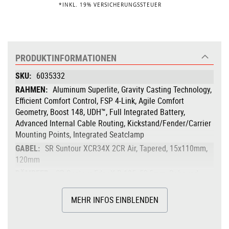
*INKL. 19% VERSICHERUNGSSTEUER
PRODUKTINFORMATIONEN
Produktinformationen
6035332
Aluminum Superlite, Gravity Casting Technology,
Efficient Comfort Control, FSP 4-Link, Agile Comfort
Geometry, Boost 148, UDH™, Full Integrated Battery,
Advanced Internal Cable Routing, Kickstand/Fender/Carrier
Mounting Points, Integrated Seatclamp
SR Suntour XCR34X 2CR Air, Tapered, 15x110mm,
120mm
SR Suntour EdgeX R 185x52,5mm, Rebound
Adjust, Trunnion Mount
Bosch Drive Unit Performance Line CX, Smart
MEHR INFOS EINBLENDEN
System
85Nm