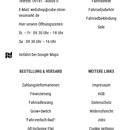
Telefon:
09181 - 40606 0
Fahrradteile
ACID Hybrid Perform
E-Mail:
webshop@cube-store-
Fahrradzubehör
ACROS AZF-1034, ICR (Integrated Cable
neumarkt.de
Routing), Top Zero-Stack 1 1/2" (ZS 56mm), Bottom Zero-
Fahrradbekleidung
Stack 1 1/2" (ZS 56mm)
Hier unsere Öffnungszeiten:
Sale
ACID PP MTB
Di. – Fr.: 09.30 Uhr – 18 Uhr
CUBE Dropper Post, Handlebar Lever,
Sa.: 09.30 Uhr – 16 Uhr
Internal Cable Routing, 31.6mm
ACID Sequence Pro 160
Anfahrt bei Google Maps
ACID Front Light PRO-E 150 X-Connect,
12V, DC
BESTELLUNG & VERSAND
WEITERE LINKS
ACID Mudguard Rear Light PRO-E, 12V, DC
ACID FM Pure Kickstand
Zahlungsinformationen
Impressum
ACID 65
Finanzierung
AGB
ACID Carrier SIC 2.0 Rail Boost
Fahrradleasing
Datenschutz
28 kg
Grow+Switch
Widerrufsrecht
150 kg
"Fahr-einfach-Rad“-
Jobs
night´n´chrome
All Inclusive Flat
Cookie settings