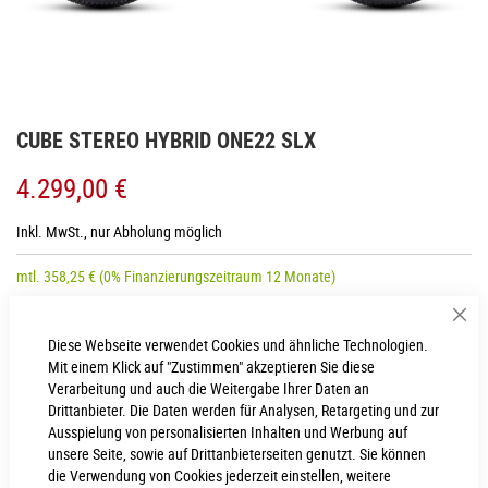
Zum
CUBE STEREO HYBRID ONE22 SLX
Anfang
der
4.299,00 €
Bildgalerie
springen
Inkl. MwSt., nur Abholung möglich
mtl.
358,25
€
(0% Finanzierungszeitraum 12 Monate)
Sch
Diese Webseite verwendet Cookies und ähnliche Technologien.
RAHMENHÖHE
Mit einem Klick auf "Zustimmen" akzeptieren Sie diese
Verarbeitung und auch die Weitergabe Ihrer Daten an
S
L
Drittanbieter. Die Daten werden für Analysen, Retargeting und zur
Ausspielung von personalisierten Inhalten und Werbung auf
unsere Seite, sowie auf Drittanbieterseiten genutzt. Sie können
IN DEN WARENKORB
die Verwendung von Cookies jederzeit einstellen, weitere