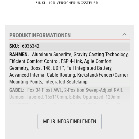
*INKL. 19% VERSICHERUNGSSTEUER
PRODUKTINFORMATIONEN
Produktinformationen
6035342
Aluminum Superlite, Gravity Casting Technology,
Efficient Comfort Control, FSP 4-Link, Agile Comfort
Geometry, Boost 148, UDH™, Full Integrated Battery,
Advanced Internal Cable Routing, Kickstand/Fender/Carrier
Mounting Points, Integrated Seatclamp
Fox 34 Float AWL, 2-Position Sweep-Adjust RAIL
Damper, Tapered, 15x110mm, E-Bike Optimized, 120mm
Fox Float Rhythm RC, 185x52,5mm, Open/Firm
Mode, Trunnion Mount
Bosch Drive Unit Performance Line CX, Smart
MEHR INFOS EINBLENDEN
System
85Nm