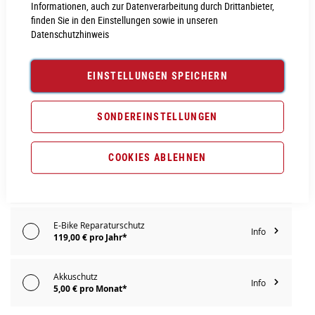
Informationen, auch zur Datenverarbeitung durch Drittanbieter,
finden Sie in den Einstellungen sowie in unseren
Datenschutzhinweis
PROBEFAHRT VEREINBAREN
EINSTELLUNGEN SPEICHERN
Vergleichsliste:
hinzufügen
|
ansehen
Produktanfrage stellen
SONDEREINSTELLUNGEN
Extra Schutz? Jetzt Tarife entdecken!
COOKIES ABLEHNEN
E-Bike Komplettschutz
Info
179,00 € pro Jahr*
E-Bike Reparaturschutz
Info
119,00 € pro Jahr*
Akkuschutz
Info
5,00 € pro Monat*