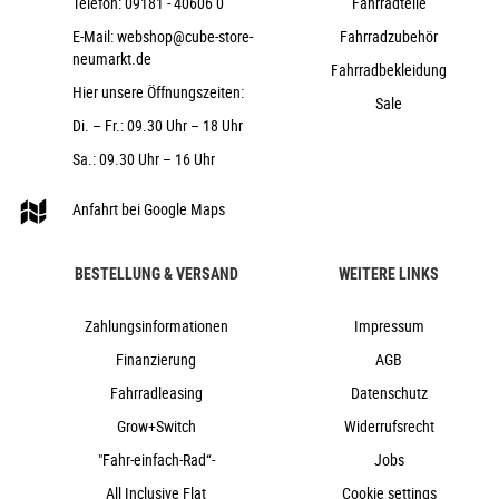
CUBE Performance Stem E-MTB 35, FPI-Link
Telefon:
09181 - 40606 0
Fahrradteile
CUBE Rise Trail Bar 35
E-Mail:
webshop@cube-store-
Fahrradzubehör
neumarkt.de
ACID Hybrid Perform
Fahrradbekleidung
ACROS AZF-1034, ICR (Integrated Cable
Hier unsere Öffnungszeiten:
Sale
Routing), Top Zero-Stack 1 1/2" (ZS 56mm), Bottom Zero-
Di. – Fr.: 09.30 Uhr – 18 Uhr
Stack 1 1/2" (ZS 56mm), X-Connect Interface
Sa.: 09.30 Uhr – 16 Uhr
ACID PP MTB
CUBE Dropper Post, Handlebar Lever,
Anfahrt bei Google Maps
Internal Cable Routing, 31.6mm
ACID Venec EMTB Plus 145
BESTELLUNG & VERSAND
WEITERE LINKS
26 kg
160 kg
Zahlungsinformationen
Impressum
lilacbreeze´n´reflect
Finanzierung
AGB
Cube
Fahrradleasing
Datenschutz
2025
Grow+Switch
Widerrufsrecht
Cube
"Fahr-einfach-Rad“-
Jobs
e-Bike, Fully, Mountainbike
All Inclusive Flat
Cookie settings
nein