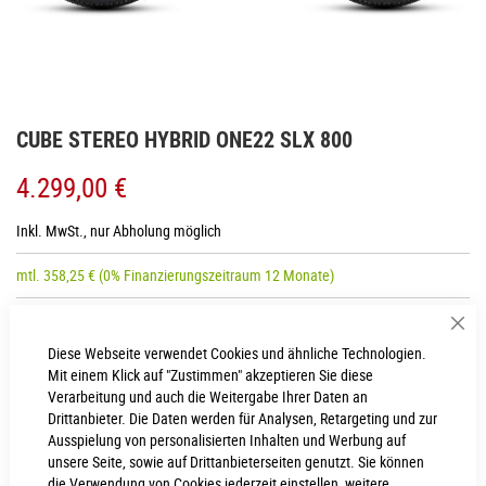
Zum
CUBE STEREO HYBRID ONE22 SLX 800
Anfang
der
4.299,00 €
Bildgalerie
springen
Inkl. MwSt., nur Abholung möglich
mtl.
358,25
€
(0% Finanzierungszeitraum 12 Monate)
Sch
RAHMENHÖHE
Diese Webseite verwendet Cookies und ähnliche Technologien.
Mit einem Klick auf "Zustimmen" akzeptieren Sie diese
L
XL
Verarbeitung und auch die Weitergabe Ihrer Daten an
Drittanbieter. Die Daten werden für Analysen, Retargeting und zur
M
S
Ausspielung von personalisierten Inhalten und Werbung auf
unsere Seite, sowie auf Drittanbieterseiten genutzt. Sie können
die Verwendung von Cookies jederzeit einstellen, weitere