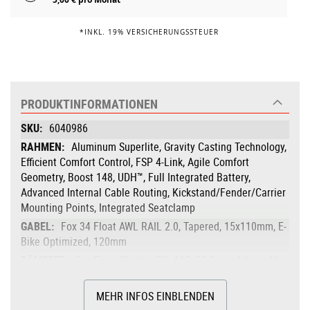
*INKL. 19% VERSICHERUNGSSTEUER
PRODUKTINFORMATIONEN
Produktinformationen
6040986
Aluminum Superlite, Gravity Casting Technology,
Efficient Comfort Control, FSP 4-Link, Agile Comfort
Geometry, Boost 148, UDH™, Full Integrated Battery,
Advanced Internal Cable Routing, Kickstand/Fender/Carrier
Mounting Points, Integrated Seatclamp
Fox 34 Float AWL RAIL 2.0, Tapered, 15x110mm, E-
Bike Optimized, 120mm
Fox Float Rhythm RC, 185x52.5mm, Adjustable
LSR w/ 2-Pos. Lever, Trunnion Mount
Bosch Drive Unit Performance Line CX max.
MEHR INFOS EINBLENDEN
100Nm (BDU38)