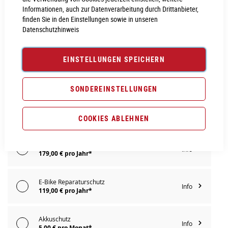
Informationen, auch zur Datenverarbeitung durch Drittanbieter,
IN DEN WARENKORB
finden Sie in den Einstellungen sowie in unseren
Datenschutzhinweis
PROBEFAHRT VEREINBAREN
EINSTELLUNGEN SPEICHERN
Vergleichsliste:
hinzufügen
|
ansehen
SONDEREINSTELLUNGEN
Produktanfrage stellen
Extra Schutz? Jetzt Tarife entdecken!
COOKIES ABLEHNEN
E-Bike Komplettschutz
Info
179,00 € pro Jahr*
E-Bike Reparaturschutz
Info
119,00 € pro Jahr*
Akkuschutz
Info
5,00 € pro Monat*