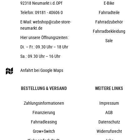
92318 Neumarkt i.d.OPf
E-Bike
CUBE Rise Trail Bar 35
Telefon:
09181 - 40606 0
Fahrradteile
ACID Hybrid Perform
E-Mail:
webshop@cube-store-
ACROS AZF-1034, ICR (Integrated Cable
Fahrradzubehör
neumarkt.de
Routing), Top Zero-Stack 1 1/2" (ZS 56mm), Bottom Zero-
Fahrradbekleidung
Stack 1 1/2" (ZS 56mm), X-Connect Interface
Hier unsere Öffnungszeiten:
Sale
ACID PP MTB
Di. – Fr.: 09.30 Uhr – 18 Uhr
CUBE Dropper Post, Handlebar Lever,
Sa.: 09.30 Uhr – 16 Uhr
Internal Cable Routing, 31.6mm
ACID Venec EMTB Plus 145
Anfahrt bei Google Maps
26,6 kg
160 kg
BESTELLUNG & VERSAND
WEITERE LINKS
stellar´n´green
Cube
Zahlungsinformationen
Impressum
2026
Finanzierung
AGB
Cube
Fahrradleasing
Datenschutz
e-Bike, Fully, Mountainbike
Grow+Switch
Widerrufsrecht
nein