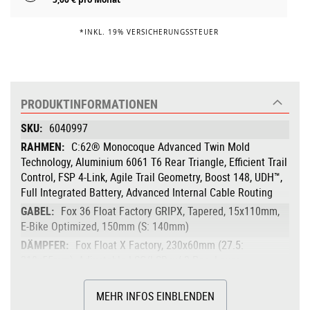
*INKL. 19% VERSICHERUNGSSTEUER
PRODUKTINFORMATIONEN
Produktinformationen
6040997
C:62® Monocoque Advanced Twin Mold
Technology, Aluminium 6061 T6 Rear Triangle, Efficient Trail
Control, FSP 4-Link, Agile Trail Geometry, Boost 148, UDH™,
Full Integrated Battery, Advanced Internal Cable Routing
Fox 36 Float Factory GRIPX, Tapered, 15x110mm,
E-Bike Optimized, 150mm (S: 140mm)
Fox Float X Factory, 230x60mm (27.5:
210x55mm), Adjustable LSC/LSR w/ 2-Pos. Lever
Bosch Drive Unit Performance Line CX max.
100Nm (BDU38)
MEHR INFOS EINBLENDEN