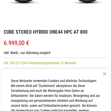
Zum
CUBE STEREO HYBRID ONE44 HPC AT 800
Anfang
der
6.999,00 €
Bildgalerie
springen
Inkl. MwSt., nur Abholung möglich
mtl.
583,25
€
(0% Finanzierungszeitraum 12 Monate)
Sch
RAHMENHÖHE
Diese Webseite verwendet Cookies und ähnliche Technologien.
Mit einem Klick auf "Zustimmen" akzeptieren Sie diese
M
XL
Verarbeitung und auch die Weitergabe Ihrer Daten an
Drittanbieter. Die Daten werden für Analysen, Retargeting und zur
L
S
Ausspielung von personalisierten Inhalten und Werbung auf
unsere Seite, sowie auf Drittanbieterseiten genutzt. Sie können
die Verwendung von Cookies jederzeit einstellen, weitere