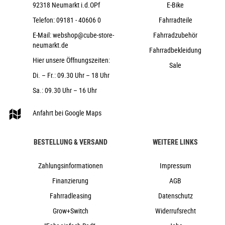
92318 Neumarkt i.d.OPf
E-Bike
CUBE Performance Stem E-MTB 35, FPI-Link
Race Face ERA 35
Telefon:
09181 - 40606 0
Fahrradteile
ACID Disrupt
E-Mail:
webshop@cube-store-
Fahrradzubehör
neumarkt.de
ACROS AZF-675, ICR (Integrated Cable
Fahrradbekleidung
Routing), Top Zero-Stack 1 1/2" (ZS 56mm), Bottom Zero-
Hier unsere Öffnungszeiten:
Sale
Stack 1 1/2" (ZS 56mm), Fiber Inserts for Angle Adjustment,
Di. – Fr.: 09.30 Uhr – 18 Uhr
X-Connect Interface
Sa.: 09.30 Uhr – 16 Uhr
ACID PP MTB
Fox Transfer Factory 31.6mm, Kashima
Anfahrt bei Google Maps
Coated
ACID Venec EMTB Trail 140
BESTELLUNG & VERSAND
WEITERE LINKS
24,3 kg
160 kg
Zahlungsinformationen
Impressum
carbon´n´gold
Finanzierung
AGB
Cube
Fahrradleasing
Datenschutz
2026
Grow+Switch
Widerrufsrecht
Cube