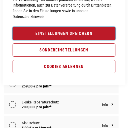
Informationen, auch zur Datenverarbeitung durch Drittanbieter,
IN DEN WARENKORB
finden Sie in den Einstellungen sowie in unseren
Datenschutzhinweis
PROBEFAHRT VEREINBAREN
EINSTELLUNGEN SPEICHERN
Vergleichsliste:
hinzufügen
|
ansehen
SONDEREINSTELLUNGEN
Produktanfrage stellen
Extra Schutz? Jetzt Tarife entdecken!
COOKIES ABLEHNEN
E-Bike Komplettschutz
Info
259,00 € pro Jahr*
E-Bike Reparaturschutz
Info
209,00 € pro Jahr*
Akkuschutz
Info
5,00 € pro Monat*