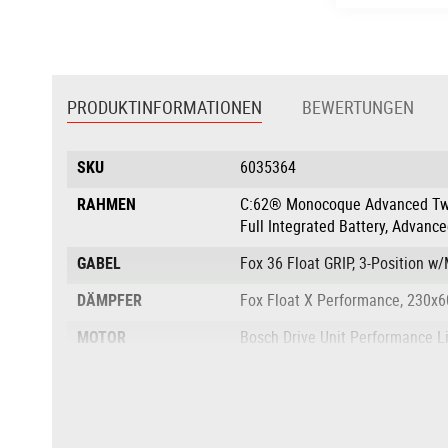
Zum
Anfang
der
PRODUKTINFORMATIONEN
BEWERTUNGEN
Bildgalerie
springen
Produktinformationen
SKU
6035364
RAHMEN
C:62® Monocoque Advanced Twin M
Full Integrated Battery, Advance
GABEL
Fox 36 Float GRIP, 3-Position 
DÄMPFER
Fox Float X Performance, 230x6
MOTOR
Bosch Drive Unit Performance L
DREHMOMENT NM
85Nm
AKKU
Bosch PowerTube
DISPLAY
Bosch Display