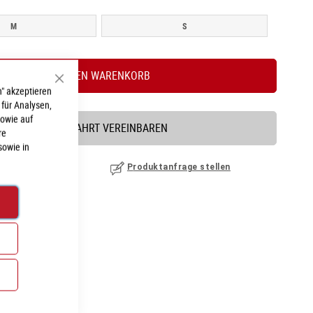
M
S
IN DEN WARENKORB
Schließen
" akzeptieren
 für Analysen,
sowie auf
PROBEFAHRT VEREINBAREN
re
sowie in
nzufügen
|
ansehen
Produktanfrage stellen