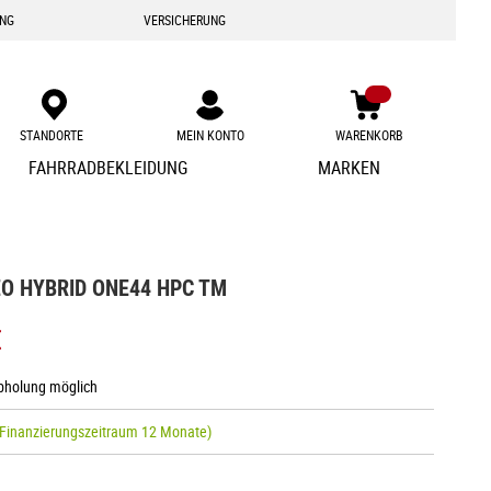
ING
VERSICHERUNG
STANDORTE
MEIN KONTO
WARENKORB
Zum
FAHRRADBEKLEIDUNG
MARKEN
Inhalt
springen
O HYBRID ONE44 HPC TM
€
Abholung möglich
 Finanzierungszeitraum 12 Monate)