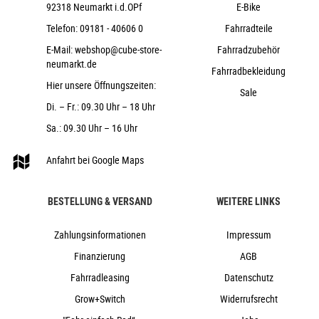
92318 Neumarkt i.d.OPf
E-Bike
Race Face ERA 35
Telefon:
09181 - 40606 0
Fahrradteile
ACID Disrupt, Soft Compound
E-Mail:
webshop@cube-store-
ACROS AZF-675, ICR (Integrated Cable
Fahrradzubehör
neumarkt.de
Routing), Top Zero-Stack 1 1/2" (ZS 56mm), Bottom Zero-
Fahrradbekleidung
Stack 1 1/2" (ZS 56mm), Fiber Inserts for Angle Adjustment,
Hier unsere Öffnungszeiten:
Sale
X-Connect Interface
Di. – Fr.: 09.30 Uhr – 18 Uhr
ACID PP MTB
Sa.: 09.30 Uhr – 16 Uhr
Fox Transfer Factory 31.6mm, Kashima
Coated
Anfahrt bei Google Maps
ACID Venec EMTB Trail 140
23,8 kg
BESTELLUNG & VERSAND
WEITERE LINKS
160 kg
galaxy´n´orange
Zahlungsinformationen
Impressum
Cube
Finanzierung
AGB
2026
Fahrradleasing
Datenschutz
Cube
Grow+Switch
Widerrufsrecht
e-Bike, Fully, Mountainbike