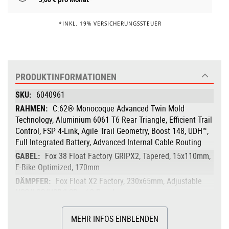
*INKL. 19% VERSICHERUNGSSTEUER
PRODUKTINFORMATIONEN
Produktinformationen
6040961
C:62® Monocoque Advanced Twin Mold
Technology, Aluminium 6061 T6 Rear Triangle, Efficient Trail
Control, FSP 4-Link, Agile Trail Geometry, Boost 148, UDH™,
Full Integrated Battery, Advanced Internal Cable Routing
Fox 38 Float Factory GRIPX2, Tapered, 15x110mm,
E-Bike Optimized, 170mm
Fox Float X2 Factory, 230x65mm, Adjustable
HSC/LSC/HSR/LSR w/ 2-Pos. Lever
Bosch Drive Unit Performance Line CX-R 100Nm
(BDU38)
MEHR INFOS EINBLENDEN