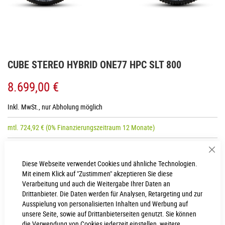
Zum
CUBE STEREO HYBRID ONE77 HPC SLT 800
Anfang
der
8.699,00 €
Bildgalerie
springen
Inkl. MwSt., nur Abholung möglich
mtl.
724,92
€
(0% Finanzierungszeitraum 12 Monate)
Sch
RAHMENHÖHE
Diese Webseite verwendet Cookies und ähnliche Technologien.
Mit einem Klick auf "Zustimmen" akzeptieren Sie diese
S
L
Verarbeitung und auch die Weitergabe Ihrer Daten an
Drittanbieter. Die Daten werden für Analysen, Retargeting und zur
XL
M
Ausspielung von personalisierten Inhalten und Werbung auf
unsere Seite, sowie auf Drittanbieterseiten genutzt. Sie können
die Verwendung von Cookies jederzeit einstellen, weitere