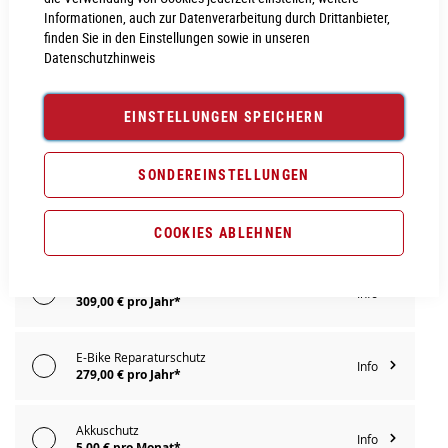
Informationen, auch zur Datenverarbeitung durch Drittanbieter,
IN DEN WARENKORB
finden Sie in den Einstellungen sowie in unseren
Datenschutzhinweis
PROBEFAHRT VEREINBAREN
EINSTELLUNGEN SPEICHERN
Vergleichsliste:
hinzufügen
|
ansehen
SONDEREINSTELLUNGEN
Produktanfrage stellen
Extra Schutz? Jetzt Tarife entdecken!
COOKIES ABLEHNEN
E-Bike Komplettschutz
Info
309,00 € pro Jahr*
E-Bike Reparaturschutz
Info
279,00 € pro Jahr*
Akkuschutz
Info
5,00 € pro Monat*