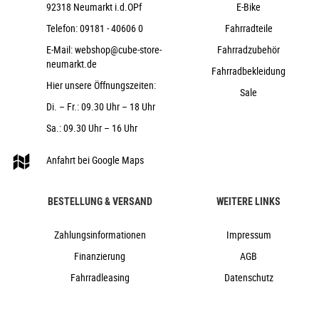
92318 Neumarkt i.d.OPf
E-Bike
ACID Disrupt, Soft Compound
Telefon:
09181 - 40606 0
Fahrradteile
ACROS AZF-675, ICR (Integrated Cable
Routing), Top Zero-Stack 1 1/2" (ZS 56mm), Bottom Zero-
E-Mail:
webshop@cube-store-
Fahrradzubehör
neumarkt.de
Stack 1 1/2" (ZS 56mm), Fiber Inserts for Angle Adjustment,
Fahrradbekleidung
X-Connect Interface
Hier unsere Öffnungszeiten:
Sale
ACID PP MTB
Di. – Fr.: 09.30 Uhr – 18 Uhr
CUBE Dropper Post, Handlebar Lever,
Sa.: 09.30 Uhr – 16 Uhr
Internal Cable Routing, 31.6mm
ACID Venec EMTB Trail 140
Anfahrt bei Google Maps
24,7 kg
160 kg
BESTELLUNG & VERSAND
WEITERE LINKS
blueiris´n´black
Cube
Zahlungsinformationen
Impressum
2026
Finanzierung
AGB
Cube
Fahrradleasing
Datenschutz
e-Bike, Fully, Mountainbike
Grow+Switch
Widerrufsrecht
nein