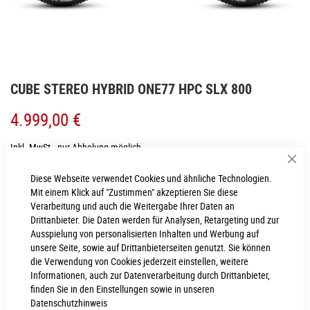
Zum
CUBE STEREO HYBRID ONE77 HPC SLX 800
Anfang
der
4.999,00 €
Bildgalerie
springen
Inkl. MwSt., nur Abholung möglich
Sch
mtl.
416,58
€
(0% Finanzierungszeitraum 12 Monate)
Diese Webseite verwendet Cookies und ähnliche Technologien.
Mit einem Klick auf "Zustimmen" akzeptieren Sie diese
Verarbeitung und auch die Weitergabe Ihrer Daten an
Drittanbieter. Die Daten werden für Analysen, Retargeting und zur
RAHMENHÖHE
Ausspielung von personalisierten Inhalten und Werbung auf
unsere Seite, sowie auf Drittanbieterseiten genutzt. Sie können
XL
L
die Verwendung von Cookies jederzeit einstellen, weitere
Informationen, auch zur Datenverarbeitung durch Drittanbieter,
S
M
finden Sie in den Einstellungen sowie in unseren
Datenschutzhinweis