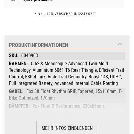
*INKL. 19% VERSICHERUNGSSTEUER
PRODUKTINFORMATIONEN
Produktinformationen
6040963
C:62® Monocoque Advanced Twin Mold
Technology, Aluminium 6061 T6 Rear Triangle, Efficient Trail
Control, FSP 4-Link, Agile Trail Geometry, Boost 148, UDH™,
Full Integrated Battery, Advanced Internal Cable Routing
Fox 38 Float Rhythm GRIP, Tapered, 15x110mm, E-
Bike Optimized, 170mm
Fox Float X Performance, 230x65mm,
Adjustable LSR w/ 2-Pos. Lever
Bosch Drive Unit Performance Line CX max.
100Nm (BDU38)
MEHR INFOS EINBLENDEN