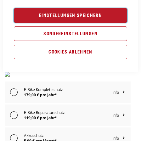
IN DEN WARENKORB
EINSTELLUNGEN SPEICHERN
PROBEFAHRT VEREINBAREN
SONDEREINSTELLUNGEN
Vergleichsliste:
hinzufügen
|
ansehen
COOKIES ABLEHNEN
Produktanfrage stellen
Extra Schutz? Jetzt Tarife entdecken!
E-Bike Komplettschutz
Info
179,00 € pro Jahr*
E-Bike Reparaturschutz
Info
119,00 € pro Jahr*
Akkuschutz
Info
5,00 € pro Monat*