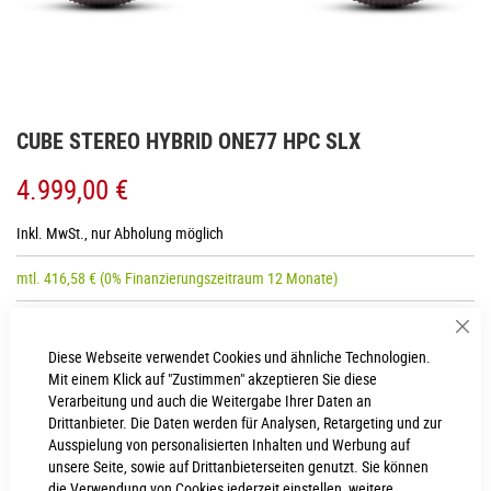
Zum
CUBE STEREO HYBRID ONE77 HPC SLX
Anfang
der
4.999,00 €
Bildgalerie
springen
Inkl. MwSt., nur Abholung möglich
mtl.
416,58
€
(0% Finanzierungszeitraum 12 Monate)
Sch
RAHMENHÖHE
Diese Webseite verwendet Cookies und ähnliche Technologien.
Mit einem Klick auf "Zustimmen" akzeptieren Sie diese
XL
M
Verarbeitung und auch die Weitergabe Ihrer Daten an
Drittanbieter. Die Daten werden für Analysen, Retargeting und zur
S
Ausspielung von personalisierten Inhalten und Werbung auf
unsere Seite, sowie auf Drittanbieterseiten genutzt. Sie können
die Verwendung von Cookies jederzeit einstellen, weitere