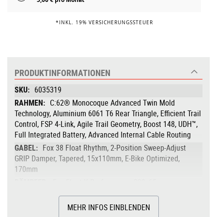
*INKL. 19% VERSICHERUNGSSTEUER
PRODUKTINFORMATIONEN
Produktinformationen
6035319
C:62® Monocoque Advanced Twin Mold
Technology, Aluminium 6061 T6 Rear Triangle, Efficient Trail
Control, FSP 4-Link, Agile Trail Geometry, Boost 148, UDH™,
Full Integrated Battery, Advanced Internal Cable Routing
Fox 38 Float Rhythm, 2-Position Sweep-Adjust
GRIP Damper, Tapered, 15x110mm, E-Bike Optimized,
170mm
Fox Float X Performance, 230x65mm,
Adjustable LSR w/ 2-Pos. Lever
Bosch Drive Unit Performance Line CX, Smart
MEHR INFOS EINBLENDEN
System