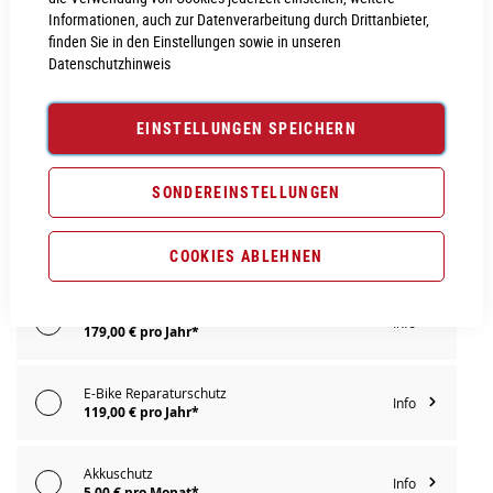
Informationen, auch zur Datenverarbeitung durch Drittanbieter,
IN DEN WARENKORB
finden Sie in den Einstellungen sowie in unseren
Datenschutzhinweis
PROBEFAHRT VEREINBAREN
EINSTELLUNGEN SPEICHERN
Vergleichsliste:
hinzufügen
|
ansehen
SONDEREINSTELLUNGEN
Produktanfrage stellen
Extra Schutz? Jetzt Tarife entdecken!
COOKIES ABLEHNEN
E-Bike Komplettschutz
Info
179,00 € pro Jahr*
E-Bike Reparaturschutz
Info
119,00 € pro Jahr*
Akkuschutz
Info
5,00 € pro Monat*