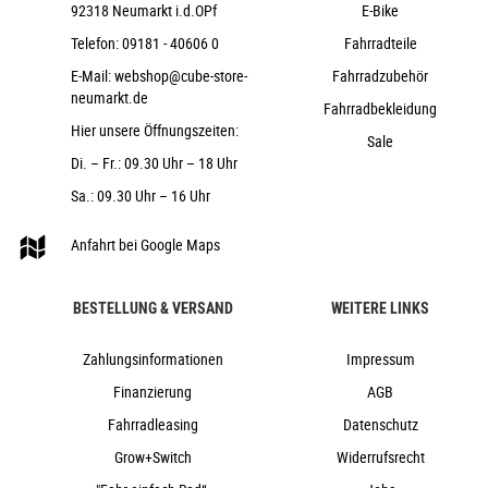
92318 Neumarkt i.d.OPf
E-Bike
CUBE Rise Trail Bar 35
ACID Disrupt, Soft Compound
Telefon:
09181 - 40606 0
Fahrradteile
ACROS AZF-675, ICR (Integrated Cable
E-Mail:
webshop@cube-store-
Fahrradzubehör
Routing), Top Zero-Stack 1 1/2" (ZS 56mm), Bottom Zero-
neumarkt.de
Fahrradbekleidung
Stack 1 1/2" (ZS 56mm), Fiber Inserts for Angle Adjustment,
Hier unsere Öffnungszeiten:
Sale
X-Connect Interface
Di. – Fr.: 09.30 Uhr – 18 Uhr
CUBE Dropper Post, Handlebar Lever,
Internal Cable Routing, 31.6mm
Sa.: 09.30 Uhr – 16 Uhr
ACID Venec EMTB Trail 140
Anfahrt bei Google Maps
24,6 kg
160 kg
BESTELLUNG & VERSAND
WEITERE LINKS
blackline
Cube
Zahlungsinformationen
Impressum
2025
Finanzierung
AGB
Cube
Fahrradleasing
Datenschutz
e-Bike, Fully, Mountainbike
Grow+Switch
Widerrufsrecht
nein