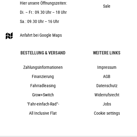
2024
Hier unsere Öffnungszeiten:
Sale
Diamant
Di. – Fr.: 09.30 Uhr – 18 Uhr
Scheibenbremsen hydraulisch
Sa.: 09.30 Uhr – 16 Uhr
nein
Anfahrt bei Google Maps
Aluminium
Kettenschaltung
nein
BESTELLUNG & VERSAND
WEITERE LINKS
nein
Zahlungsinformationen
Impressum
Finanzierung
AGB
Fahrradleasing
Datenschutz
Grow+Switch
Widerrufsrecht
"Fahr-einfach-Rad“-
Jobs
All Inclusive Flat
Cookie settings