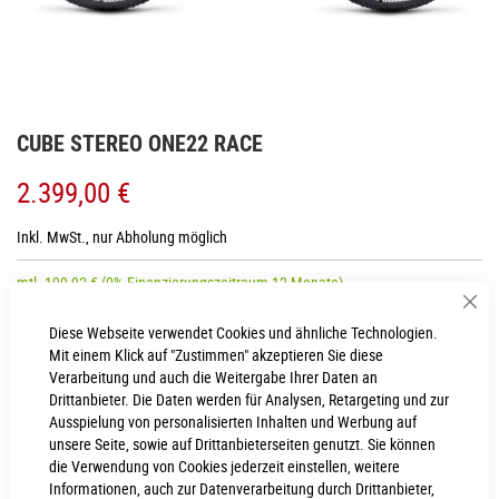
Zum
CUBE STEREO ONE22 RACE
Anfang
der
2.399,00 €
Bildgalerie
springen
Inkl. MwSt., nur Abholung möglich
mtl.
199,92
€
(0% Finanzierungszeitraum 12 Monate)
Sch
Diese Webseite verwendet Cookies und ähnliche Technologien.
Mit einem Klick auf "Zustimmen" akzeptieren Sie diese
RAHMENHÖHE
Verarbeitung und auch die Weitergabe Ihrer Daten an
Drittanbieter. Die Daten werden für Analysen, Retargeting und zur
S
Ausspielung von personalisierten Inhalten und Werbung auf
unsere Seite, sowie auf Drittanbieterseiten genutzt. Sie können
die Verwendung von Cookies jederzeit einstellen, weitere
IN DEN WARENKORB
Informationen, auch zur Datenverarbeitung durch Drittanbieter,