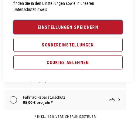
finden Sie in den Einstellungen sowie in unseren
Datenschutzhinweis
PROBEFAHRT VEREINBAREN
EINSTELLUNGEN SPEICHERN
Vergleichsliste:
hinzufügen
|
ansehen
SONDEREINSTELLUNGEN
Produktanfrage stellen
Extra Schutz? Jetzt Tarife entdecken!
COOKIES ABLEHNEN
Fahrrad Komplettschutz
Info
119,00 € pro Jahr*
Fahrrad Reparaturschutz
Info
95,00 € pro Jahr*
*INKL. 19% VERSICHERUNGSSTEUER