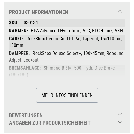
PRODUKTINFORMATIONEN
Produktinformationen
6030134
HPA Advanced Hydroform, ATG, ETC 4-Link, AXH
RockShox Recon Gold RL Air, Tapered, 15x110mm,
130mm
RockShox Deluxe Select+, 190x45mm, Rebound
Adjust, Lockout
Shimano BR-MT500, Hydr. Disc Brake
(180/180)
Shimano XT RD-M8100-SGS, ShadowPlus,
12-Speed
MEHR INFOS EINBLENDEN
Shimano FC-MT511, Boost, 30T
Shimano Deore CS-M6100, 10-51T
Shimano CN-M6100
BEWERTUNGEN
Fulcrum Red 77, 28/28 Spokes, 15x110mm
ANGABEN ZUR PRODUKTSICHERHEIT
/ 12x148mm, Tubeless Ready