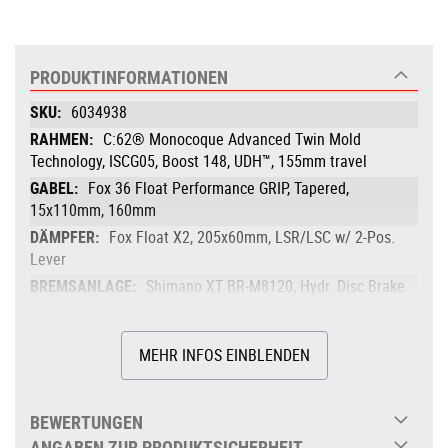
PRODUKTINFORMATIONEN
Produktinformationen
6034938
C:62® Monocoque Advanced Twin Mold
Technology, ISCG05, Boost 148, UDH™, 155mm travel
Fox 36 Float Performance GRIP, Tapered,
15x110mm, 160mm
Fox Float X2, 205x60mm, LSR/LSC w/ 2-Pos.
Lever
Shimano XT BR-M8120, Hydr. Disc Brake
(203/180)
Shimano XT RD-M8100-SGS, ShadowPlus,
MEHR INFOS EINBLENDEN
12-Speed
Shimano XT SL-M8100-IR, Direct Attach
PRAXIS Girder HD Carbon, 30T
BEWERTUNGEN
Shimano XT CS-M8100, 10-51T
ANGABEN ZUR PRODUKTSICHERHEIT