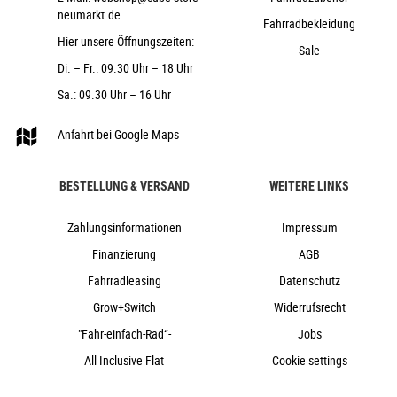
neumarkt.de
Cube
Fahrradbekleidung
Hier unsere Öffnungszeiten:
2026
Sale
Di. – Fr.: 09.30 Uhr – 18 Uhr
Cube
Fahrräder, Fully, Mountainbike
Sa.: 09.30 Uhr – 16 Uhr
nein
Anfahrt bei Google Maps
2026
Diamant
BESTELLUNG & VERSAND
WEITERE LINKS
Scheibenbremse hydraulisch
nein
Zahlungsinformationen
Impressum
Carbon
Finanzierung
AGB
Kettenschaltung
Fahrradleasing
Datenschutz
nein
Grow+Switch
Widerrufsrecht
nein
"Fahr-einfach-Rad“-
Jobs
All Inclusive Flat
Cookie settings