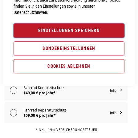
IN DEN WARENKORB
finden Sie in den Einstellungen sowie in unseren
Datenschutzhinweis
PROBEFAHRT VEREINBAREN
EINSTELLUNGEN SPEICHERN
Vergleichsliste:
hinzufügen
|
ansehen
SONDEREINSTELLUNGEN
Produktanfrage stellen
Extra Schutz? Jetzt Tarife entdecken!
COOKIES ABLEHNEN
Fahrrad Komplettschutz
Info
149,00 € pro Jahr*
Fahrrad Reparaturschutz
Info
109,00 € pro Jahr*
*INKL. 19% VERSICHERUNGSSTEUER