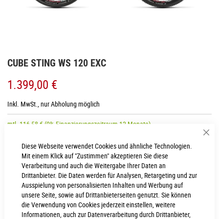
Zum
CUBE STING WS 120 EXC
Anfang
der
1.399,00 €
Bildgalerie
springen
Inkl. MwSt., nur Abholung möglich
mtl.
116,58
€
(0% Finanzierungszeitraum 12 Monate)
Sch
Diese Webseite verwendet Cookies und ähnliche Technologien.
Mit einem Klick auf "Zustimmen" akzeptieren Sie diese
RAHMENHÖHE
Verarbeitung und auch die Weitergabe Ihrer Daten an
Drittanbieter. Die Daten werden für Analysen, Retargeting und zur
19"
Ausspielung von personalisierten Inhalten und Werbung auf
unsere Seite, sowie auf Drittanbieterseiten genutzt. Sie können
die Verwendung von Cookies jederzeit einstellen, weitere
IN DEN WARENKORB
Informationen, auch zur Datenverarbeitung durch Drittanbieter,