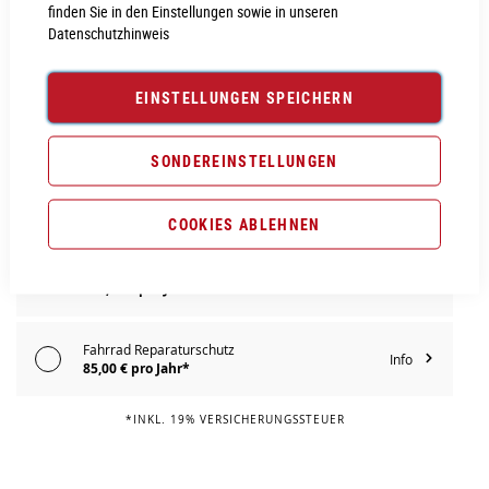
finden Sie in den Einstellungen sowie in unseren
Datenschutzhinweis
PROBEFAHRT VEREINBAREN
EINSTELLUNGEN SPEICHERN
Vergleichsliste:
hinzufügen
|
ansehen
SONDEREINSTELLUNGEN
Produktanfrage stellen
Extra Schutz? Jetzt Tarife entdecken!
COOKIES ABLEHNEN
Fahrrad Komplettschutz
Info
109,00 € pro Jahr*
Fahrrad Reparaturschutz
Info
85,00 € pro Jahr*
*INKL. 19% VERSICHERUNGSSTEUER