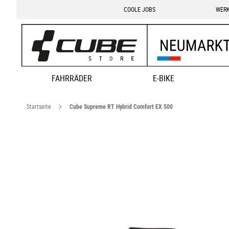
COOLE JOBS
WERK
FAHRRÄDER
E-BIKE
Startseite
Cube Supreme RT Hybrid Comfort EX 500
Zum
Ende
der
Bildgalerie
springen