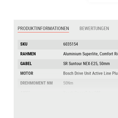
Zum
Anfang
der
PRODUKTINFORMATIONEN
BEWERTUNGEN
Bildgalerie
springen
Produktinformationen
SKU
6035154
RAHMEN
Aluminium Superlite, Comfort Ri
GABEL
SR Suntour NEX-E25, 50mm
MOTOR
Bosch Drive Unit Active Line Pl
DREHMOMENT NM
50Nm
AKKU
Bosch PowerTube 500
DISPLAY
Bosch Purion 200 w/ Integrated
BREMSANLAGE
Shimano Alfine BR-S7000, Disc.