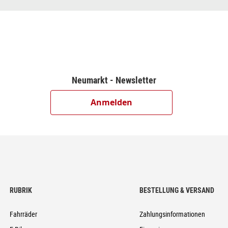
oshift
Neumarkt - Newsletter
ock
Speed, 5-Bolt, Coaster Brake
Anmelden
 Ready
, Adjustable
RUBRIK
BESTELLUNG & VERSAND
t, Top Zero-Stack 1 1/8" (ZS 44mm), Bottom Zero-Stack 1 1/2" (ZS 56
Fahrräder
Zahlungsinformationen