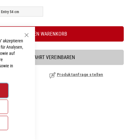
 Entry 54 cm
IN DEN WARENKORB
Schließen
" akzeptieren
 für Analysen,
sowie auf
PROBEFAHRT VEREINBAREN
re
sowie in
nzufügen
|
ansehen
Produktanfrage stellen