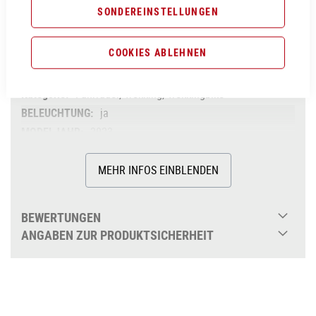
SONDEREINSTELLUNGEN
black´n´metal
Cube
COOKIES ABLEHNEN
2023
Cube
Fahrräder, Trekking, Trekkingbike
ja
2023
Trapez
MEHR INFOS EINBLENDEN
ja
Damen
Aluminium
BEWERTUNGEN
ja
ANGABEN ZUR PRODUKTSICHERHEIT
ja