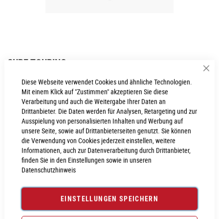
Zum
CUBE TOURING
Anfang
Sch
der
Inkl. MwSt., nur Abholung möglich
Diese Webseite verwendet Cookies und ähnliche Technologien.
Bildgalerie
Mit einem Klick auf "Zustimmen" akzeptieren Sie diese
springen
Verarbeitung und auch die Weitergabe Ihrer Daten an
Drittanbieter. Die Daten werden für Analysen, Retargeting und zur
Ausspielung von personalisierten Inhalten und Werbung auf
PROBEFAHRT VEREINBAREN
unsere Seite, sowie auf Drittanbieterseiten genutzt. Sie können
die Verwendung von Cookies jederzeit einstellen, weitere
Informationen, auch zur Datenverarbeitung durch Drittanbieter,
Produktanfrage stellen
finden Sie in den Einstellungen sowie in unseren
Datenschutzhinweis
EINSTELLUNGEN SPEICHERN
PRODUKTINFORMATIONEN
Produktinformationen
6022863