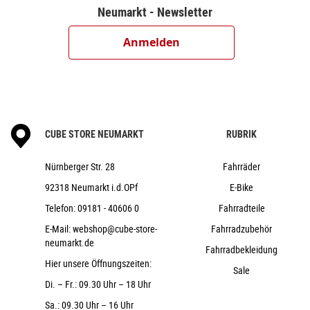
Neumarkt - Newsletter
Shimano FH-TX505, QR, Centerlock
CUBE EX23, 36H, Disc
Anmelden
Schwalbe Big Ben, Active, K-Guard, 55-622
CUBE Performance Stem Pro, 31.8mm
CUBE Comfort Trail Bar, 700mm
ACID Travel Comfort
ACROS AZF-1031, Top Zero-Stack 1 1/2" (ZS
CUBE STORE NEUMARKT
RUBRIK
56mm), Bottom Zero-Stack 1 1/2" (ZS 56mm)
ACID PP Trekking
Nürnberger Str. 28
Fahrräder
CUBE Performance Post, 30.9mm
92318 Neumarkt i.d.OPf
E-Bike
Natural Fit Sequence Comfort
Telefon:
09181 - 40606 0
Fahrradteile
CUBE Shiny 50 Lux, 12V, DC
E-Mail:
webshop@cube-store-
Fahrradzubehör
ACID Mudguard Rear Light PRO-E, 12V, DC
neumarkt.de
ACID FM Pure Kickstand
Fahrradbekleidung
Hier unsere Öffnungszeiten:
ACID 65 BB-Mount
Sale
Di. – Fr.: 09.30 Uhr – 18 Uhr
ACID Semi-Integrated Carrier, ACID RILink
Adapter Compatible
Sa.: 09.30 Uhr – 16 Uhr