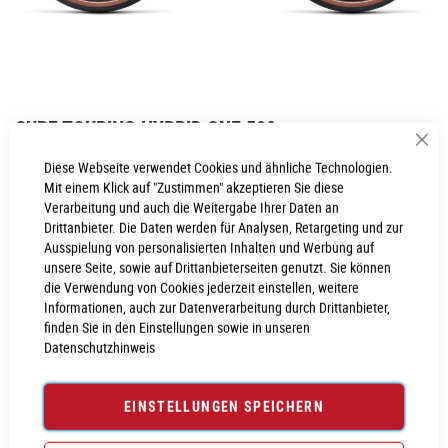
Zum
CUBE TOURING HYBRID ONE 500
Anfang
Sch
der
Inkl. MwSt., nur Abholung möglich
Diese Webseite verwendet Cookies und ähnliche Technologien.
Bildgalerie
Mit einem Klick auf "Zustimmen" akzeptieren Sie diese
springen
Verarbeitung und auch die Weitergabe Ihrer Daten an
Drittanbieter. Die Daten werden für Analysen, Retargeting und zur
Ausspielung von personalisierten Inhalten und Werbung auf
PROBEFAHRT VEREINBAREN
unsere Seite, sowie auf Drittanbieterseiten genutzt. Sie können
die Verwendung von Cookies jederzeit einstellen, weitere
Informationen, auch zur Datenverarbeitung durch Drittanbieter,
Produktanfrage stellen
finden Sie in den Einstellungen sowie in unseren
Datenschutzhinweis
EINSTELLUNGEN SPEICHERN
PRODUKTINFORMATIONEN
Produktinformationen
6029665