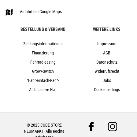
25,7 kg
Anfahrt bei Google Maps
140 kg
darkgreen´n´green
BESTELLUNG & VERSAND
WEITERE LINKS
Cube
2024
Zahlungsinformationen
Impressum
Cube
Finanzierung
AGB
e-Bike, Trekking, Trekkingbike
Fahrradleasing
Datenschutz
ja
2024
Grow+Switch
Widerrufsrecht
Trapez
"Fahr-einfach-Rad“-
Jobs
Scheibenbremsen hydraulisch
All Inclusive Flat
Cookie settings
ja
Aluminium
Kettenschaltung
ja
© 2025 CUBE STORE
ja
NEUMARKT. Alle Rechte