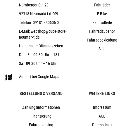
Nürnberger Str. 28
Fahrräder
ACID PP Trekking
CUBE Performance Post, 31.6mm
92318 Neumarkt i.d.OPf
E-Bike
ACID Sequence 180
Telefon:
09181 - 40606 0
Fahrradteile
ACID Front Light PRO-E 60 X-Connect,
E-Mail:
webshop@cube-store-
Fahrradzubehör
12V, DC
neumarkt.de
Fahrradbekleidung
ACID Mudguard Rear Light PRO-E, 12V, DC
Hier unsere Öffnungszeiten:
Sale
ACID FM Pure Kickstand
Di. – Fr.: 09.30 Uhr – 18 Uhr
ACID 57 SIC 2.0
Sa.: 09.30 Uhr – 16 Uhr
ACID SIC 2.0 RILink
28,1 kg
Anfahrt bei Google Maps
150 kg
coal´n´chrome
BESTELLUNG & VERSAND
WEITERE LINKS
Cube
2026
Zahlungsinformationen
Impressum
Cube
Finanzierung
AGB
e-Bike, Trekking, Trekkingbike
Fahrradleasing
Datenschutz
ja