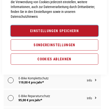
die Verwendung von Cookies jederzeit einstellen, weitere
Informationen, auch zur Datenverarbeitung durch Drittanbieter,
finden Sie in den Einstellungen sowie in unseren
IN DEN WARENKORB
Datenschutzhinweis
EINSTELLUNGEN SPEICHERN
PROBEFAHRT VEREINBAREN
SONDEREINSTELLUNGEN
Vergleichsliste:
hinzufügen
|
ansehen
Produktanfrage stellen
COOKIES ABLEHNEN
Extra Schutz? Jetzt Tarife entdecken!
E-Bike Komplettschutz
Info
119,00 € pro Jahr*
E-Bike Reparaturschutz
Info
95,00 € pro Jahr*