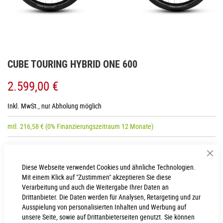
Zum
CUBE TOURING HYBRID ONE 600
Anfang
der
2.599,00 €
Bildgalerie
springen
Inkl. MwSt., nur Abholung möglich
mtl.
216,58
€
(0% Finanzierungszeitraum 12 Monate)
Sch
RAHMENHÖHE
Diese Webseite verwendet Cookies und ähnliche Technologien.
Mit einem Klick auf "Zustimmen" akzeptieren Sie diese
Easy Entry 62 cm
Easy Entry 58 cm
Verarbeitung und auch die Weitergabe Ihrer Daten an
Drittanbieter. Die Daten werden für Analysen, Retargeting und zur
Easy Entry 46 cm
Easy Entry 54 cm
Ausspielung von personalisierten Inhalten und Werbung auf
unsere Seite, sowie auf Drittanbieterseiten genutzt. Sie können
Easy Entry 50 cm