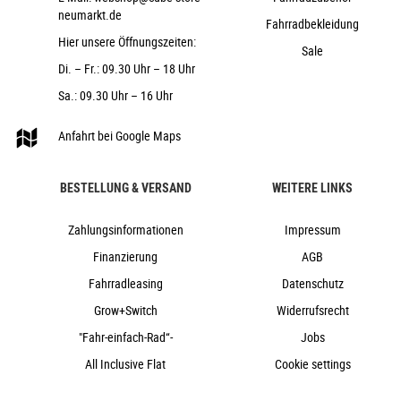
2026
neumarkt.de
Fahrradbekleidung
Cube
Hier unsere Öffnungszeiten:
Sale
City & Urban, Citybike, Fahrräder
Di. – Fr.: 09.30 Uhr – 18 Uhr
ja
Sa.: 09.30 Uhr – 16 Uhr
2026
Tiefeinstieg
Anfahrt bei Google Maps
Felgenbremse mechanisch
ja
BESTELLUNG & VERSAND
WEITERE LINKS
Aluminium
Zahlungsinformationen
Impressum
Nabenschaltung
ja
Finanzierung
AGB
ja
Fahrradleasing
Datenschutz
Grow+Switch
Widerrufsrecht
"Fahr-einfach-Rad“-
Jobs
All Inclusive Flat
Cookie settings