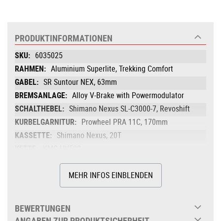
PRODUKTINFORMATIONEN
Produktinformationen
6035025
Aluminium Superlite, Trekking Comfort
SR Suntour NEX, 63mm
Alloy V-Brake with Powermodulator
Shimano Nexus SL-C3000-7, Revoshift
Prowheel PRA 11C, 170mm
Shimano Nexus, 20T
KMC HV500
Shimano DH-C3000, Hub Dynamo, Nut
MEHR INFOS EINBLENDEN
Shimano Nexus SG-C3000-7R, 7-Speed,
Nut
CUBE ZX20, 36H, V-Brake
BEWERTUNGEN
CUBE Trekking, 47-622
ANGABEN ZUR PRODUKTSICHERHEIT