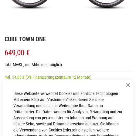
Zum
CUBE TOWN ONE
Anfang
der
649,00 €
Bildgalerie
springen
Inkl. MwSt., nur Abholung möglich
mtl.
54,08
€
(0% Finanzierungszeitraum 12 Monate)
Sch
Diese Webseite verwendet Cookies und ähnliche Technologien.
RAHMENHÖHE
Mit einem Klick auf "Zustimmen" akzeptieren Sie diese
Verarbeitung und auch die Weitergabe Ihrer Daten an
Easy Entry 45 cm
Easy Entry 53 cm
Drittanbieter. Die Daten werden für Analysen, Retargeting und zur
Ausspielung von personalisierten Inhalten und Werbung auf
Easy Entry 49 cm
unsere Seite, sowie auf Drittanbieterseiten genutzt. Sie können
die Verwendung von Cookies jederzeit einstellen, weitere
Informationen, auch zur Datenverarbeitung durch Drittanbieter,