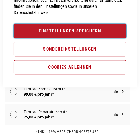
IN DEN WARENKORB
finden Sie in den Einstellungen sowie in unseren
Datenschutzhinweis
PROBEFAHRT VEREINBAREN
EINSTELLUNGEN SPEICHERN
Vergleichsliste:
hinzufügen
|
ansehen
SONDEREINSTELLUNGEN
Produktanfrage stellen
Extra Schutz? Jetzt Tarife entdecken!
COOKIES ABLEHNEN
Fahrrad Komplettschutz
Info
99,00 € pro Jahr*
Fahrrad Reparaturschutz
Info
75,00 € pro Jahr*
*INKL. 19% VERSICHERUNGSSTEUER