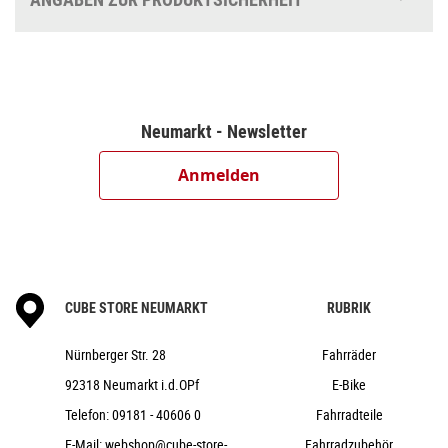
CUBE Comfort Stem Pro, 31.8mm, Adjustable
CUBE Comfort Trail Bar, 680mm
ACID Travel Comfort Gripshift
CUBE H863, 1 1/8", Semi-Integrated
CUBE PP MTB
Neumarkt - Newsletter
CUBE Performance Post, 27.2mm
Natural Fit Sequence
Anmelden
CUBE Shiny 50
ACID Mudguard Rear Light PRO-D, 6V, AC
Ursus 71 Elegance
ACID 53 BB-Mount
ACID Semi-Integrated Carrier, ACID RILink
CUBE STORE NEUMARKT
RUBRIK
Adapter Compatible
Nürnberger Str. 28
17,5 kg
Fahrräder
140 kg
92318 Neumarkt i.d.OPf
E-Bike
polargrey´n´white
Telefon:
09181 - 40606 0
Fahrradteile
Cube
E-Mail:
webshop@cube-store-
Fahrradzubehör