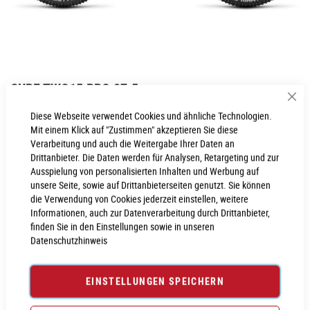
Zum
CUBE TWO15 PRO 27.5
Anfang
Sch
der
Inkl. MwSt., nur Abholung möglich
Diese Webseite verwendet Cookies und ähnliche Technologien.
Bildgalerie
Mit einem Klick auf "Zustimmen" akzeptieren Sie diese
springen
Verarbeitung und auch die Weitergabe Ihrer Daten an
Drittanbieter. Die Daten werden für Analysen, Retargeting und zur
Ausspielung von personalisierten Inhalten und Werbung auf
PROBEFAHRT VEREINBAREN
unsere Seite, sowie auf Drittanbieterseiten genutzt. Sie können
die Verwendung von Cookies jederzeit einstellen, weitere
Informationen, auch zur Datenverarbeitung durch Drittanbieter,
Produktanfrage stellen
finden Sie in den Einstellungen sowie in unseren
Datenschutzhinweis
EINSTELLUNGEN SPEICHERN
PRODUKTINFORMATIONEN
Produktinformationen
6030127