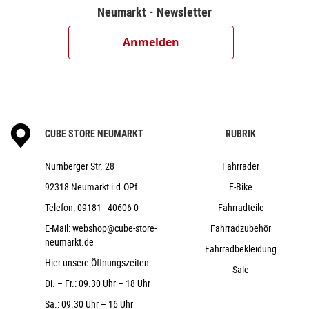
Race Face Chester 35 Direct Mount
Neumarkt - Newsletter
Race Face Chester 35, 780mm
SDG Thrice
Anmelden
ACROS Integrated, Top & Bottom 1 1/8",
Fiber Inserts for Angle Adjustment
CUBE Performance Post, 31.6mm
Natural Fit Venec Lite
17,4 kg
CUBE STORE NEUMARKT
RUBRIK
115 kg
grey´n´black
Nürnberger Str. 28
Fahrräder
Cube
92318 Neumarkt i.d.OPf
E-Bike
2024
Telefon:
09181 - 40606 0
Fahrradteile
Cube
E-Mail:
webshop@cube-store-
Fahrradzubehör
Fahrräder, Fully, Mountainbike
neumarkt.de
Fahrradbekleidung
nein
Hier unsere Öffnungszeiten:
Sale
2024
Di. – Fr.: 09.30 Uhr – 18 Uhr
Diamant
Sa.: 09.30 Uhr – 16 Uhr