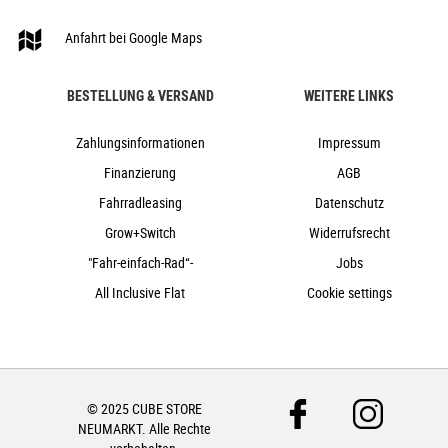
Scheibenbremsen hydraulisch
nein
Anfahrt bei Google Maps
Aluminium
Kettenschaltung
BESTELLUNG & VERSAND
WEITERE LINKS
nein
nein
Zahlungsinformationen
Impressum
Finanzierung
AGB
Fahrradleasing
Datenschutz
Grow+Switch
Widerrufsrecht
"Fahr-einfach-Rad“-
Jobs
All Inclusive Flat
Cookie settings
© 2025 CUBE STORE
NEUMARKT. Alle Rechte