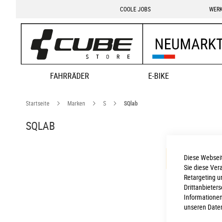
COOLE JOBS
WERK
FAHRRÄDER
E-BIKE
Startseite
Marken
S
SQlab
SQLAB
Diese Webseit
Leider können
Sie diese Ver
Retargeting u
Drittanbieter
Informationen
unseren
Date