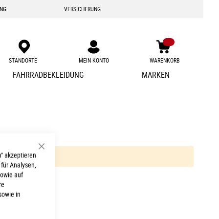
ING
VERSICHERUNG
STANDORTE
MEIN KONTO
WARENKORB
Zum
FAHRRADBEKLEIDUNG
MARKEN
Inhalt
springen
Schließen
" akzeptieren
 für Analysen,
sowie auf
re
sowie in