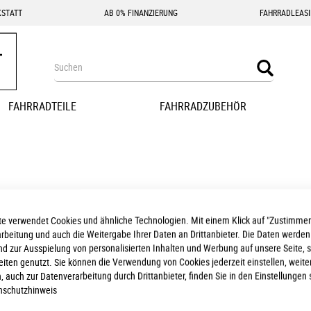
STATT
AB 0% FINANZIERUNG
FAHRRADLEAS
Search
Search
FAHRRADTEILE
FAHRRADZUBEHÖR
e verwendet Cookies und ähnliche Technologien. Mit einem Klick auf "Zustimmen
 wir keine passenden Produkte zu ihrer Auswahl finden.
arbeitung und auch die Weitergabe Ihrer Daten an Drittanbieter. Die Daten werden
nd zur Ausspielung von personalisierten Inhalten und Werbung auf unsere Seite, 
seiten genutzt. Sie können die Verwendung von Cookies jederzeit einstellen, weite
, auch zur Datenverarbeitung durch Drittanbieter, finden Sie in den Einstellungen 
nschutzhinweis