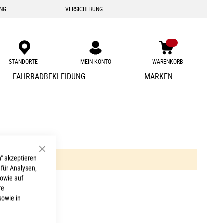
ING
VERSICHERUNG
STANDORTE
MEIN KONTO
WARENKORB
Zum
FAHRRADBEKLEIDUNG
MARKEN
Inhalt
springen
Schließen
" akzeptieren
 für Analysen,
sowie auf
re
sowie in