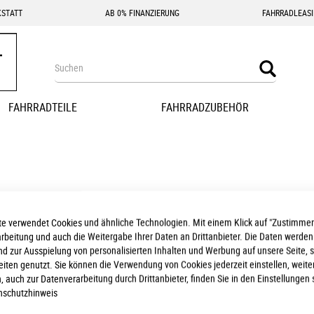
STATT
AB 0% FINANZIERUNG
FAHRRADLEAS
Search
Search
FAHRRADTEILE
FAHRRADZUBEHÖR
e verwendet Cookies und ähnliche Technologien. Mit einem Klick auf "Zustimmen
 wir keine passenden Produkte zu ihrer Auswahl finden.
arbeitung und auch die Weitergabe Ihrer Daten an Drittanbieter. Die Daten werden
nd zur Ausspielung von personalisierten Inhalten und Werbung auf unsere Seite, 
seiten genutzt. Sie können die Verwendung von Cookies jederzeit einstellen, weite
, auch zur Datenverarbeitung durch Drittanbieter, finden Sie in den Einstellungen 
nschutzhinweis