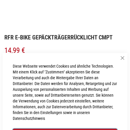
Zum
RFR E-BIKE GEPÄCKTRÄGERRÜCKLICHT CMPT
Anfang
der
14,99 €
Bildgalerie
springen
Sch
Inkl. MwSt., nur Abholung möglich
Diese Webseite verwendet Cookies und ähnliche Technologien.
Mit einem Klick auf "Zustimmen" akzeptieren Sie diese
Verarbeitung und auch die Weitergabe Ihrer Daten an
LIEFERZEIT
Drittanbieter. Die Daten werden für Analysen, Retargeting und zur
3 - 4 Werktage
Ausspielung von personalisierten Inhalten und Werbung auf
unsere Seite, sowie auf Drittanbieterseiten genutzt. Sie können
die Verwendung von Cookies jederzeit einstellen, weitere
IN DEN WARENKORB
Informationen, auch zur Datenverarbeitung durch Drittanbieter,
finden Sie in den Einstellungen sowie in unseren
Datenschutzhinweis
PROBEFAHRT VEREINBAREN