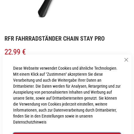
Zum
RFR FAHRRADSTÄNDER CHAIN STAY PRO
Anfang
der
22,99 €
Bildgalerie
springen
Sch
Inkl. MwSt., nur Abholung möglich
Diese Webseite verwendet Cookies und ähnliche Technologien.
Mit einem Klick auf "Zustimmen" akzeptieren Sie diese
Verarbeitung und auch die Weitergabe Ihrer Daten an
LIEFERZEIT
Drittanbieter. Die Daten werden für Analysen, Retargeting und zur
3 - 4 Werktage
Ausspielung von personalisierten Inhalten und Werbung auf
unsere Seite, sowie auf Drittanbieterseiten genutzt. Sie können
die Verwendung von Cookies jederzeit einstellen, weitere
IN DEN WARENKORB
Informationen, auch zur Datenverarbeitung durch Drittanbieter,
finden Sie in den Einstellungen sowie in unseren
Datenschutzhinweis
PROBEFAHRT VEREINBAREN