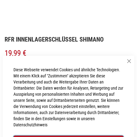
Zum
RFR INNENLAGERSCHLÜSSEL SHIMANO
Anfang
der
19,99 €
Bildgalerie
springen
Sch
Inkl. MwSt., nur Abholung möglich
Diese Webseite verwendet Cookies und ähnliche Technologien.
Mit einem Klick auf "Zustimmen" akzeptieren Sie diese
Verarbeitung und auch die Weitergabe Ihrer Daten an
LIEFERZEIT
Drittanbieter. Die Daten werden für Analysen, Retargeting und zur
3 - 4 Werktage
Ausspielung von personalisierten Inhalten und Werbung auf
unsere Seite, sowie auf Drittanbieterseiten genutzt. Sie können
die Verwendung von Cookies jederzeit einstellen, weitere
IN DEN WARENKORB
Informationen, auch zur Datenverarbeitung durch Drittanbieter,
finden Sie in den Einstellungen sowie in unseren
Datenschutzhinweis
PROBEFAHRT VEREINBAREN