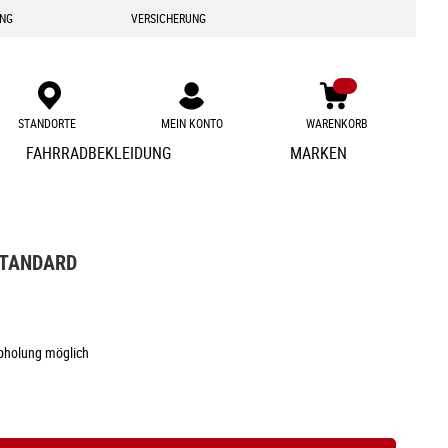
ING
VERSICHERUNG
STANDORTE
MEIN KONTO
WARENKORB
Zum
FAHRRADBEKLEIDUNG
MARKEN
Inhalt
springen
STANDARD
Abholung möglich