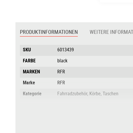
Zum
Anfang
der
PRODUKTINFORMATIONEN
WEITERE INFORMA
Bildgalerie
springen
Produktinformationen
SKU
6013439
FARBE
black
MARKEN
RFR
Marke
RFR
Kategorie
Fahrradzubehör, Körbe, Taschen