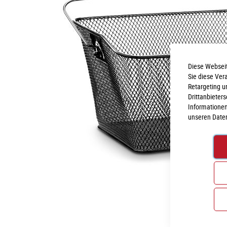
Diese Webseit
Sie diese Ver
Retargeting u
Drittanbieter
Informationen
unseren
Date