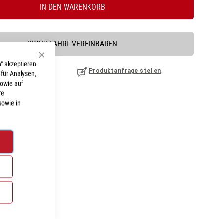
IN DEN WARENKORB
PROBEFAHRT VEREINBAREN
Schließen
" akzeptieren
nzufügen
|
ansehen
Produktanfrage stellen
 für Analysen,
sowie auf
re
sowie in